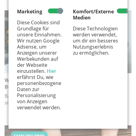
Marketing
Komfort/Externe
Medien
FAMILIENLEBEN
Diese Cookies sind
Grundlage für
Diese Technologien
unsere Einnahmen.
werden verwendet,
Wir nutzen Google
um dir ein besseres
Adsense, um
Nutzungserlebnis
Anzeigen unserer
zu ermöglichen.
Werbekunden auf
der Webseite
einzustellen.
Hier
erfährst Du, wie
Wo gibt es Karnevalskostüme für Kinder in Köln,
personenbezogene
Bonn & der Region?
Daten zur
Personalisierung
Bald heißt es wieder: Alaaf! Und die ganze Familie
von Anzeigen
schlüpft in kunterbunte Kostüme.
verwendet werden.
FAMILIENLEBEN