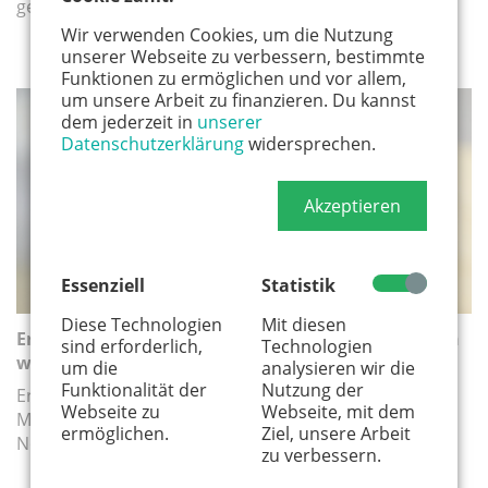
gesetzliche Grenzen liegen.
Wir verwenden Cookies, um die Nutzung
unserer Webseite zu verbessern, bestimmte
Funktionen zu ermöglichen und vor allem,
um unsere Arbeit zu finanzieren. Du kannst
dem jederzeit in
unserer
FAMILIENLEBEN
Datenschutzerklärung
widersprechen.
Akzeptieren
Essenziell
Statistik
Diese Technologien
Mit diesen
Erste Hilfe am Kind – Was Eltern im Notfall wirklich
sind erforderlich,
Technologien
wissen müssen
um die
analysieren wir die
Funktionalität der
Nutzung der
Erste Hilfe am Kind kann Leben retten. Welche
Webseite zu
Webseite, mit dem
Maßnahmen Eltern kennen sollten und wann der
ermöglichen.
Ziel, unsere Arbeit
Notruf nötig ist.
zu verbessern.