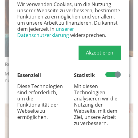
Wir verwenden Cookies, um die Nutzung
MEDIEN
unserer Webseite zu verbessern, bestimmte
Funktionen zu ermöglichen und vor allem,
um unsere Arbeit zu finanzieren. Du kannst
dem jederzeit in
unserer
Datenschutzerklärung
widersprechen.
Akzeptieren
Buchtipps für Teenager
Matilda Karli liest und liest – und empfiehlt regelmäßig
Essenziell
Statistik
neue Bücher für Teenager.
Diese Technologien
Mit diesen
sind erforderlich,
Technologien
um die
analysieren wir die
Funktionalität der
Nutzung der
Webseite zu
Webseite, mit dem
MEDIEN
ermöglichen.
Ziel, unsere Arbeit
zu verbessern.