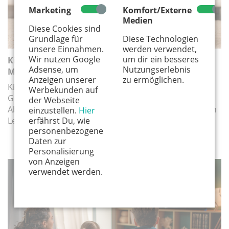
Marketing
Komfort/Externe
Medien
Diese Cookies sind
Grundlage für
Diese Technologien
unsere Einnahmen.
werden verwendet,
Wir nutzen Google
um dir ein besseres
Kinderbücher über Freundschaften zwischen
Adsense, um
Nutzungserlebnis
Mensch und Tier
Anzeigen unserer
zu ermöglichen.
Kinderbücher über Mensch-Tier-Freundschaften:
Werbekunden auf
Geschichten von Vertrauen, Spaß und spannenden
der Webseite
Abenteuern – berührend und ideal zum gemeinsamen
einzustellen.
Hier
erfährst Du, wie
Lesen.
personenbezogene
Daten zur
Personalisierung
von Anzeigen
verwendet werden.
MEDIEN