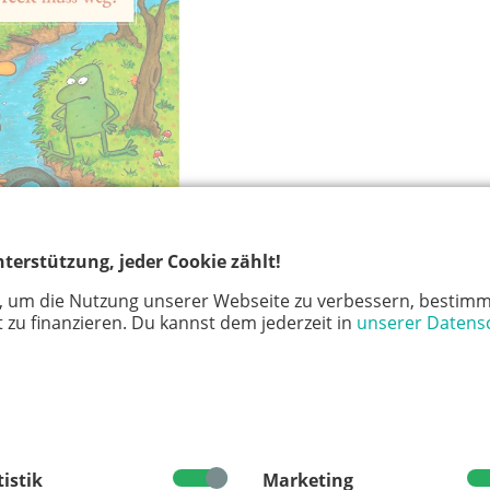
terstützung, jeder Cookie zählt!
, um die Nutzung unserer Webseite zu verbessern, bestimm
 die Tür, der am nächsten Morgen aber verschwunden
 zu finanzieren. Du kannst dem jederzeit in
unserer Datens
l finden sie nach und nach ihren Abfall wieder. Doch
d der ganze Dreck wieder beseitigt ist, fließt noch
ein Tier verletzt sich. Eine wunderbare Geschichte der
– schon für die allerjüngsten!
tistik
Marketing