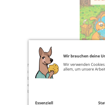
Wir brauchen deine Un
Wir verwenden Cookies
Nulli und Priesemut stellen ihren Müll vor
allem, um unsere Arbeit
ist. Auf der Suche nach dem gestohlenen Mül
bis sie die Ursache herausgefunden haben un
einiger Unrat den Fluss hinunter und manch 
beiden dicksten Freunde zum Thema Umwelt 
Essenziell
Sta