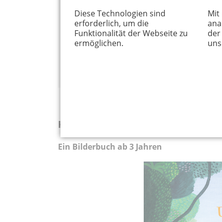
Matthias Sodtke
Diese Technologien sind
Mit
erforderlich, um die
ana
Carlsen Verlag 2019
Funktionalität der Webseite zu
der
7,99 Euro
ermöglichen.
uns
*Affiliate-Link
» Buch kaufen bei Thalia
Kann unsere Erde fühlen?
Ein Bilderbuch ab 3 Jahren