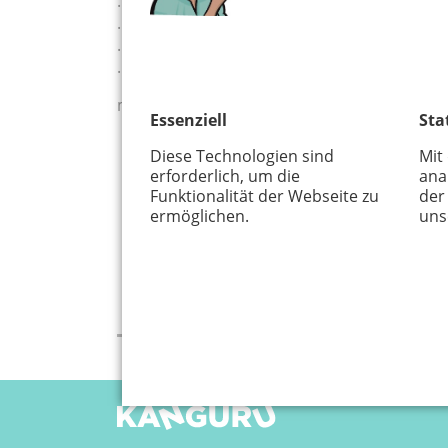
... regelmäßig Veranstaltungsinfos einzutra
... Ihre Adresse zu veröffentlichen
... Kleinanzeigen einzutragen oder
... Kurse und Kindergeburtstagsangebote e
melden Sie sich bitte telefonisch unter 0221
Essenziell
Sta
Diese Technologien sind
Mit
erforderlich, um die
ana
Funktionalität der Webseite zu
der
ermöglichen.
uns