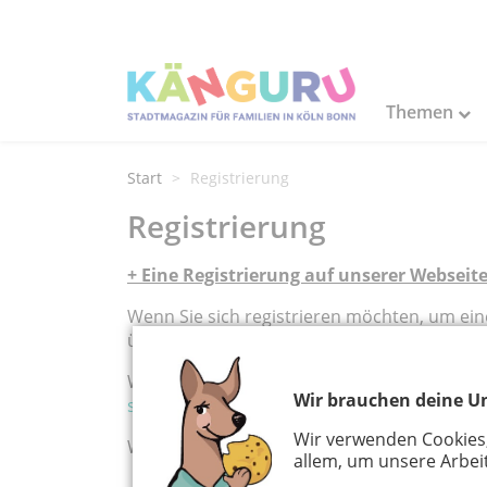
Themen
Start
Registrierung
Registrierung
+ Eine Registrierung auf unserer Webseite
Wenn Sie sich registrieren möchten, um eine 
über dieses Formular:
Veranstaltung eintra
Wenn Sie mehrere Veranstaltungen oder Ver
Wir brauchen deine Un
schulte@kaenguru-online.de
.
Wir verwenden Cookies
Wenn Sie sich registrieren möchten, um
allem, um unsere Arbeit