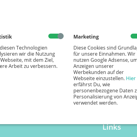
gen
inzugeben
 – 99 88 21-0 oder per Mail unter
info@kaenguru-online.de
.
tistik
Marketing
 diesen Technologien
Diese Cookies sind Grundl
lysieren wir die Nutzung
für unsere Einnahmen. Wir
 Webseite, mit dem Ziel,
nutzen Google Adsense, u
ere Arbeit zu verbessern.
Anzeigen unserer
Werbekunden auf der
Webseite einzustellen.
Hier
erfährst Du, wie
personenbezogene Daten z
Personalisierung von Anzei
verwendet werden.
Links