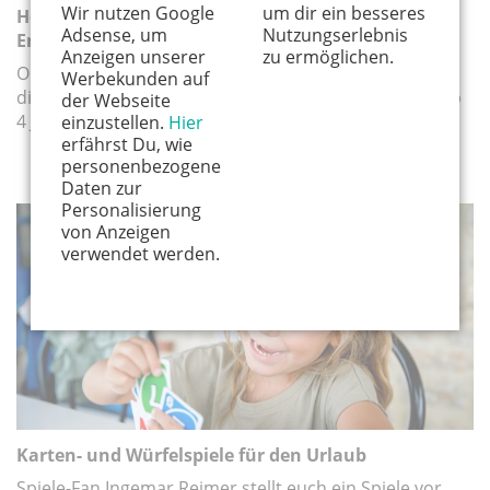
Wir nutzen Google
um dir ein besseres
Hörbücher & Hörspiele für Kinder: Die besten
Adsense, um
Nutzungserlebnis
Empfehlungen nach Alter
Anzeigen unserer
zu ermöglichen.
Ob zum Einschlafen, Entspannen oder Mitfiebern –
Werbekunden auf
diese Hörbuch- und Hörspieltipps begleiten Kinder ab
der Webseite
4 Jahren durch den Alltag.
einzustellen.
Hier
erfährst Du, wie
personenbezogene
Daten zur
Personalisierung
von Anzeigen
MEDIEN
verwendet werden.
Karten- und Würfelspiele für den Urlaub
Spiele-Fan Ingemar Reimer stellt euch ein Spiele vor,