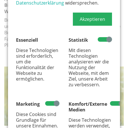
Datenschutzerklärung
widersprechen.
Bilderbuchmuseum, Spielplatz Bullerbü und
Wildgehege
Akzeptieren
Bücher entdecken, auf dem Spielplatz Bullerbü toben
und zum Abschluss Hirsche beobachten: Rund um die
Burg Wissem wartet ein abwechslungsreicher
Familienausflug in Troisdorf mit Kultur, Natur und viel
Essenziell
Statistik
Platz zum Spielen.
Diese Technologien
Mit diesen
sind erforderlich,
Technologien
um die
analysieren wir die
Funktionalität der
Nutzung der
Webseite zu
Webseite, mit dem
MEDIEN
ermöglichen.
Ziel, unsere Arbeit
zu verbessern.
Marketing
Komfort/Externe
Medien
Diese Cookies sind
Grundlage für
Diese Technologien
unsere Einnahmen.
werden verwendet,