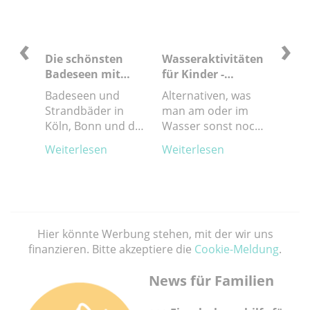
‹
›
r
Die schönsten
Wasseraktivitäten
Tipps
vor
Badeseen mit
für Kinder -
bei H
en
Kindern
Wasserspaß mal
ken oft
Badeseen und
Alternativen, was
So ger
anders
ier
Strandbäder in
man am oder im
Sonne
o die
Köln, Bonn und der
Wasser sonst noch
möge
ern
Region
tun kann
unter
Weiterlesen
Weiterlesen
Weite
ure
sollte
zen
keinen
Hitze
mache
Kinde
schaf
Hier könnte Werbung stehen, mit der wir uns
finanzieren. Bitte akzeptiere die
Cookie-Meldung
.
News für Familien