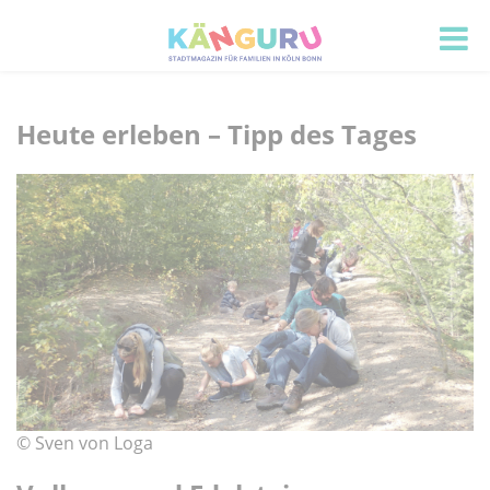
KÄNGURU
Stadtmagazin
für
Heute erleben – Tipp des Tages
Familien
in
Köln
Bonn
© Sven von Loga