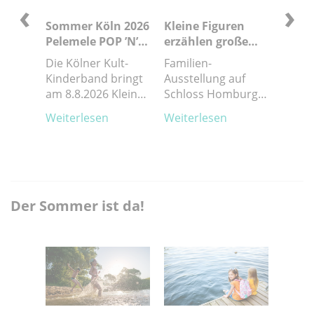
‹
›
t
Sommer Köln 2026
Kleine Figuren
Fossi
Pelemele POP ’N’
erzählen große
der K
ROLL –
Geschichten
Die Kölner Kult-
Familien-
Exkur
Kinderrockmusik
der
Kinderband bringt
Ausstellung auf
Famili
n,
am 8.8.2026 Klein
Schloss Homburg
Kölne
0.
und Groß
(Anzeige)
Augus
Weiterlesen
Weiterlesen
Weite
es im
gleichermaßen zum
el zu
Ausrasten.
Der Sommer ist da!