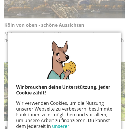
Köln von oben - schöne Aussichten
Mal von oben runter, statt immer von unten
hochzugucken – so ein Perspektivwechsel hat es in sich
AUSFLUG
Wir brauchen deine Unterstützung, jeder
Cookie zählt!
Wir verwenden Cookies, um die Nutzung
unserer Webseite zu verbessern, bestimmte
Funktionen zu ermöglichen und vor allem,
um unsere Arbeit zu finanzieren. Du kannst
dem jederzeit in
unserer
Ausflug nach Troisdorf mit Kindern: