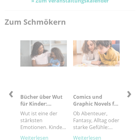
» Zum Veranstaltungskalender
Zum Schmökern
‹
›
r
Bücher über Wut
Comics und
Kind
für Kinder:
Graphic Novels für
Them
ialismus
Vorlesen,
Kinder
Sterb
Wut ist eine der
Ob Abenteuer,
Diese
verstehen und
Traue
r zum
stärksten
Fantasy, Alltag oder
helfen
Gefühle begleiten
Emotionen. Kinder
starke Gefühle:
verst
lismus
wissen oft nicht,
Diese Comics und
Gesch
Weiterlesen
Weiterlesen
Weite