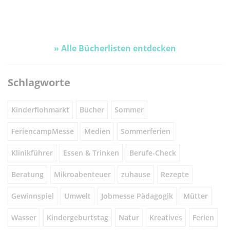
wie sie diese
Graphic Novels
Bilder
regulieren können.
begeistern Kinder
kindg
Wir stellen euch
mit spannenden
Tod u
Bücher vor, die an
Geschichten und
sprec
dieses Thema
eindrucksvollen
könne
» Alle Bücherlisten entdecken
anknüpfen und
Illustrationen –
einen guten
perfekt auch für
Umgang mit Wut
kleine Lesemuffel.
Schlagworte
aufzeigen.
Kinderflohmarkt
Bücher
Sommer
FeriencampMesse
Medien
Sommerferien
Klinikführer
Essen & Trinken
Berufe-Check
Beratung
Mikroabenteuer
zuhause
Rezepte
Gewinnspiel
Umwelt
Jobmesse Pädagogik
Mütter
Wasser
Kindergeburtstag
Natur
Kreatives
Ferien