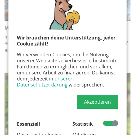
Ming Veedel: Bickendorf
In der Reihe „Ming Veedel“ stellen wir euch einige der
Wir brauchen deine Unterstützung, jeder
86 Kölner Stadtteile näher vor – diesmal ist Bickendorf
Cookie zählt!
an der Reihe
Wir verwenden Cookies, um die Nutzung
unserer Webseite zu verbessern, bestimmte
Funktionen zu ermöglichen und vor allem,
um unsere Arbeit zu finanzieren. Du kannst
dem jederzeit in
unserer
STADTGESPRÄCH
Datenschutzerklärung
widersprechen.
Akzeptieren
Essenziell
Statistik
Diese Technologien
Mit diesen