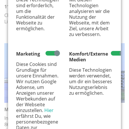
sind erforderlich,
Technologien
11 Fragen an Michael Kokott
um die
analysieren wir die
Chorleiter Michael Kokott lebt mit seiner Familie in
Funktionalität der
Nutzung der
Lindenthal
Webseite zu
Webseite, mit dem
ermöglichen.
Ziel, unsere Arbeit
zu verbessern.
STADTGESPRÄCH
Marketing
Komfort/Externe
Medien
Diese Cookies sind
Grundlage für
Diese Technologien
unsere Einnahmen.
werden verwendet,
Wir nutzen Google
um dir ein besseres
Adsense, um
Nutzungserlebnis
Anzeigen unserer
zu ermöglichen.
Werbekunden auf
der Webseite
Ming Veedel: Mülheim
einzustellen.
Hier
erfährst Du, wie
In der Reihe „Ming Veedel“ stellen wir euch einige der
personenbezogene
86 Kölner Stadtteile näher vor – diesmal ist Mülheim
Daten zur