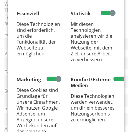
Wir verschicken gern an Kitas, ärztliche Praxen und
Therapieeinrichtungen ... kurz: an alle Orte, an denen
Essenziell
Statistik
Familien unterwegs sind. Bitte einfach das Formular
ausfüllen:
Diese Technologien
Mit diesen
sind erforderlich,
Technologien
Firma
um die
analysieren wir die
Funktionalität der
Nutzung der
Webseite zu
Webseite, mit dem
Vor- und Nachname
*
ermöglichen.
Ziel, unsere Arbeit
zu verbessern.
E-Mail
*
Marketing
Komfort/Externe
Medien
Diese Cookies sind
Straße und Hausnummer
*
Grundlage für
Diese Technologien
unsere Einnahmen.
werden verwendet,
Wir nutzen Google
um dir ein besseres
PLZ und Ort
*
Adsense, um
Nutzungserlebnis
Anzeigen unserer
zu ermöglichen.
Werbekunden auf
Anzahl der Magazine
*
der Webseite