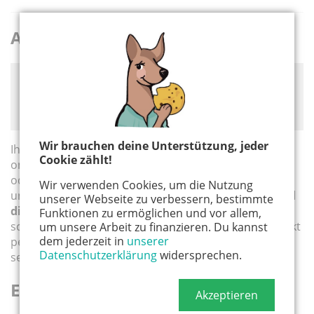
Ausgabe 2024/2025
Bitte akzeptiere die
Cookie-Meldung
, um das Laden
von Drittanbieter-Inhalten zu ermöglichen wie z.B.
E-Magazine und Podcast-Player.
Wir brauchen deine Unterstützung, jeder
Ihr möchtet
KÄNGURU gesunde Familie
nicht nur
Cookie zählt!
online lesen, sondern auch selbst in Händen halten
oder in eurer Einrichtung auslegen? Dann könnt ihr
Wir verwenden Cookies, um die Nutzung
unser
gesunde Familie Magazin für Köln, Bonn und
unserer Webseite zu verbessern, bestimmte
die Region
ganz einfach kostenlos bestellen – wir
Funktionen zu ermöglichen und vor allem,
schicken euch die gewünschte Anzahl Exemplare direkt
um unsere Arbeit zu finanzieren. Du kannst
dem jederzeit in
unserer
per Post zu, damit ihr sie bequem weitergeben oder
Datenschutzerklärung
widersprechen.
selbst genießen könnt.
Einfach bestellen
Akzeptieren