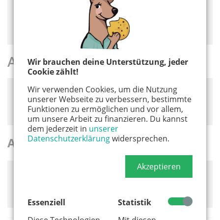
Bitte akzeptiere die
Cookie-Meldung
, um das Laden
von Drittanbieter-Inhalten zu ermöglichen wie z.B.
E-Magazine und Podcast-Player.
Ausgabe 2022/2023
Wir brauchen deine Unterstützung, jeder
Cookie zählt!
Wir verwenden Cookies, um die Nutzung
Bitte akzeptiere die
Cookie-Meldung
, um das Laden
unserer Webseite zu verbessern, bestimmte
von Drittanbieter-Inhalten zu ermöglichen wie z.B.
Funktionen zu ermöglichen und vor allem,
E-Magazine und Podcast-Player.
um unsere Arbeit zu finanzieren. Du kannst
dem jederzeit in
unserer
Datenschutzerklärung
widersprechen.
Ausgabe 2021/2022
Akzeptieren
Bitte akzeptiere die
Cookie-Meldung
, um das Laden
von Drittanbieter-Inhalten zu ermöglichen wie z.B.
E-Magazine und Podcast-Player.
Essenziell
Statistik
Diese Technologien
Mit diesen