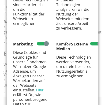
sind erforderlich,
Technologien
Ihr möchtet das
KÄNGURU baby
nicht nur online
um die
analysieren wir die
lesen, sondern auch selbst in Händen halten oder in
Funktionalität der
Nutzung der
eurer Einrichtung auslegen? Dann könnt ihr unser
Webseite zu
Webseite, mit dem
Baby-Magazin für Köln, Bonn und die Region
ganz
ermöglichen.
Ziel, unsere Arbeit
einfach kostenlos bestellen – wir schicken euch die
zu verbessern.
gewünschte Anzahl Exemplare direkt per Post zu, damit
ihr sie bequem weitergeben oder selbst genießen
könnt.
Marketing
Komfort/Externe
Medien
Einfach bestellen
Diese Cookies sind
Grundlage für
Diese Technologien
unsere Einnahmen.
werden verwendet,
Wir verschicken gern an Familienbildungsstätten,
Wir nutzen Google
um dir ein besseres
gynäkologische oder kindermedizinische Praxen,
Adsense, um
Nutzungserlebnis
Yogastudios, Elterngruppen, Baby-Märkte ... kurz: an
Anzeigen unserer
zu ermöglichen.
alle Orte, an denen werdende und junge Eltern
Werbekunden auf
unterwegs sind. Bitte einfach das Formular ausfüllen:
der Webseite
einzustellen.
Hier
Firma
erfährst Du, wie
personenbezogene
Daten zur