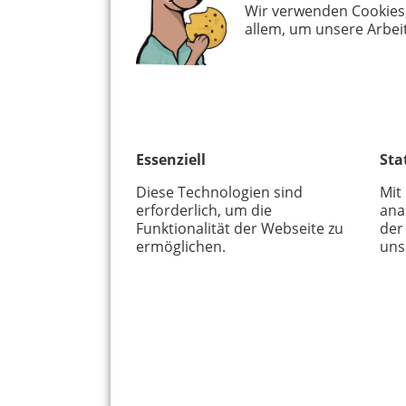
Wir verwenden Cookies
Gesunde Familie
allem, um unsere Arbeit
Familie und Trauer
KLAAF
Phil. Känguru
KinderSportFest
Mitnahmeorte
Mediadaten
Kontakt
Essenziell
Sta
Abo
Diese Technologien sind
Mit
Kinderstadtplan
erforderlich, um die
ana
Känguru Messen
Funktionalität der Webseite zu
der
FeriencampMesse
ermöglichen.
uns
PÄNG
Extras
Kinderrechtekarten
Interkult. Friedhof
Karla-Ausmalbilder
Karla-Maske
Karla-Hampelmann
Über uns