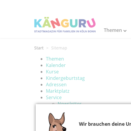
Themen
Start
Sitemap
Themen
Kalender
Kurse
Kindergeburtstag
Adressen
Marktplatz
Service
Newsletter
E-Magazine
KÄNGURU
KÄNGURU Baby
Wir brauchen deine Un
KÄNGURUplus