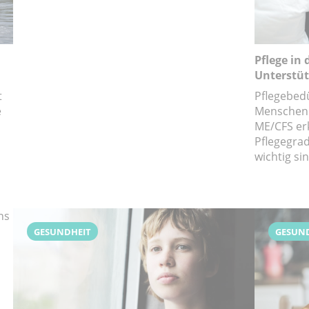
Pflege in 
Unterstü
t
Pflegebedür
e
Menschen.
ME/CFS er
Pflegegrad
wichtig sin
ns
GESUNDHEIT
GESUN