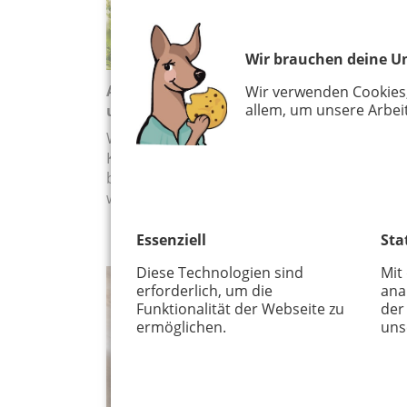
Wir brauchen deine Un
Allergien bei Kindern: Ursachen, Sympto
Wir verwenden Cookies
allem, um unsere Arbeit
und Behandlungsmöglichkeiten
Wenn das Immunsystem überreagiert:
Kinderarzt Jakob Maske erklärt, wie Allergie
bei Kindern entstehen, erkannt und behand
werden können.
Essenziell
Sta
Diese Technologien sind
Mit
erforderlich, um die
ana
GESUNDHEIT
Funktionalität der Webseite zu
der
ermöglichen.
uns