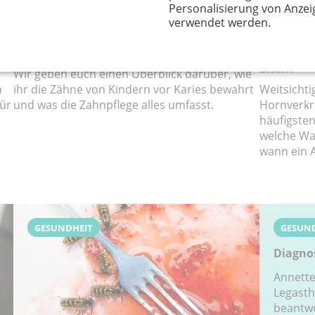
Personalisierung von Anzei
verwendet werden.
Zahnpflege bei Kindern
Sehfehler
Eltern
Wir geben euch einen Überblick darüber, wie
n
ihr die Zähne von Kindern vor Karies bewahrt
Weitsichti
für
und was die Zahnpflege alles umfasst.
Hornverkr
häufigsten
welche Wa
wann ein A
GESUNDHEIT
GESUN
Diagno
Annett
Legasth
beantwo