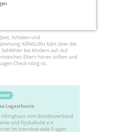
gen
 bei Kindern und Warnzeichen für
gkeit, Schielen und
ümmung: KÄNGURU klärt über die
 Sehfehler bei Kindern auf. Auf
rnzeichen Eltern hören sollten und
ugen-Check nötig ist.
DHEIT
se Legasthenie
e Höinghaus vom Bundesverband
enie und Dyskalkulie e.V.
rtet im Interview viele Fragen