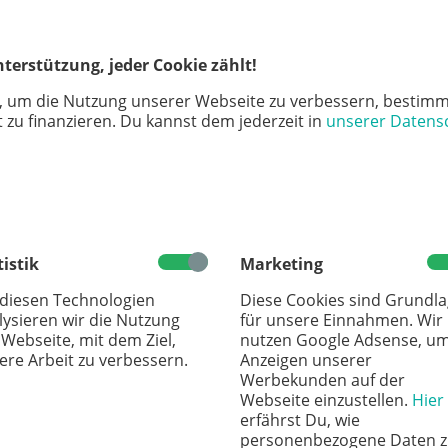
terstützung, jeder Cookie zählt!
me
Ernährungsbildung: Kindern gesunde
Neurodive
, um die Nutzung unserer Webseite zu verbessern, bestimm
 zu finanzieren. Du kannst dem jederzeit in
unserer Datens
Ernährung beibringen
Neurodiver
Wie lernen Kinder eine gesunde Ernährung?
Störung. P
n
Ernährungswissenschaftlerin Andrea
Interview,
elt
Schneider von der Verbraucherzentrale gibt
Antworten.
tistik
Marketing
 diesen Technologien
Diese Cookies sind Grundl
lysieren wir die Nutzung
für unsere Einnahmen. Wir
GESUNDHEIT
GESUN
 Webseite, mit dem Ziel,
nutzen Google Adsense, u
ere Arbeit zu verbessern.
Anzeigen unserer
Werbekunden auf der
Webseite einzustellen.
Hier
erfährst Du, wie
personenbezogene Daten z