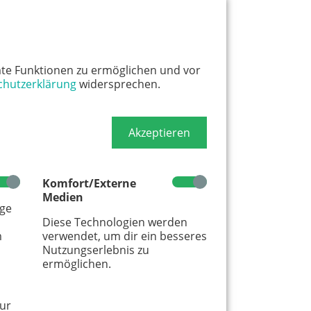
rsität: Wir sind alle verschieden
te Funktionen zu ermöglichen und vor
chutzerklärung
widersprechen.
sität bedeutet nicht gleich
rof. Dr. Stephan Bender erklärt im
 was es damit auf sich hat.
Akzeptieren
Komfort/Externe
Medien
age
Diese Technologien werden
DHEIT
m
verwendet, um dir ein besseres
Nutzungserlebnis zu
ermöglichen.
ur