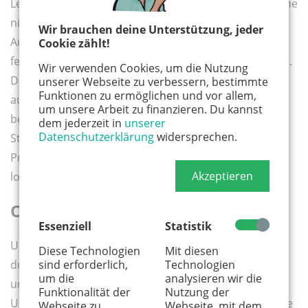
Leider ist es mit der Anwendung von Präparaten alleine
nicht getan. Die Bundeszentrale für gesundheitliche
Wir brauchen deine Unterstützung, jeder
Aufklärung rät, über zwei Wochen alle vier Tage die
Cookie zählt!
feuchten Haare mit einem Läusekamm auszukämmen.
Wir verwenden Cookies, um die Nutzung
Die Haare sollten Eltern zuvor mit Shampoo
unserer Webseite zu verbessern, bestimmte
Funktionen zu ermöglichen und vor allem,
auswaschen, ein Conditioner macht die Läuse
um unsere Arbeit zu finanzieren. Du kannst
bewegungsunfähig. Nun ist Geduld angesagt, denn
dem jederzeit in
unserer
Datenschutzerklärung
widersprechen.
Strähne für Strähne muss ausgekämmt werden. Die
Prozedur ist zeitintensiv und lästig, doch der Aufwand
Akzeptieren
lohnt sich!
Offen mit dem Thema umgehen
Essenziell
Statistik
Um den Teufelskreis der Neuansteckung zu
Diese Technologien
Mit diesen
sind erforderlich,
Technologien
durchbrechen, müssen alle in der Familie untersucht
um die
analysieren wir die
und gegebenenfalls behandelt werden. Auch das
Funktionalität der
Nutzung der
Umfeld sollten Eltern informieren. Läuse sind nach wie
Webseite zu
Webseite, mit dem