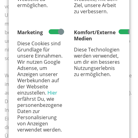
ermöglichen.
Ziel, unsere Arbeit
vor ein Tabu-Thema und mit dem Stigma der
zu verbessern.
Unsauberkeit oder Armut behaftet. Noch immer
müssen Ärzte mit diesen Vorurteilen aufräumen. So
Marketing
Komfort/Externe
betont auch Feddern: „Jeder kann Läuse bekommen,
Medien
unabhängig von der Herkunft." Betroffene sollten also
Diese Cookies sind
Grundlage für
Diese Technologien
nicht zögern, die Kita und die Schule zu informieren
unsere Einnahmen.
werden verwendet,
sowie Freunden und Bekannten Bescheid zu geben.
Wir nutzen Google
um dir ein besseres
Adsense, um
Nutzungserlebnis
Anzeigen unserer
zu ermöglichen.
Wer auf Nummer sicher gehen will, wäscht – genau wie
Werbekunden auf
im Falle einer Infektion mit Würmern – die Bettwäsche
der Webseite
einzustellen.
Hier
auf 60 Grad (weitere Begleitmaßnahmen s. Infokasten).
erfährst Du, wie
Die Reinigung von Polstermöbeln und Teppichen mit
personenbezogene
Insektiziden ist ebenso überholt wie das vierwöchige
Daten zur
Personalisierung
Einfrieren von Stofftieren. Da Läuse maximal zwei bis
von Anzeigen
drei Tage auf Gegenständen überleben, ist eine
verwendet werden.
Übertragung darüber selten.