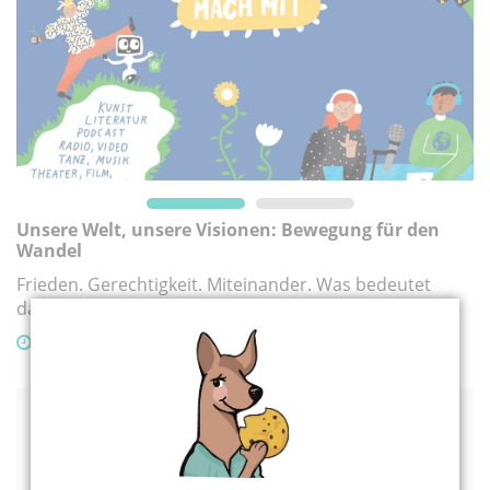
©
Unsere Welt, unsere Visionen: Bewegung für den
„
Wandel
K
Frieden. Gerechtigkeit. Miteinander. Was bedeutet
Li
das eigentlich – für dich, für uns, für die Welt?
06.09.2025
Jugendkunstschule im arte fact ,
Li
53111 Bonn
September
2025
Mo
Di
Mi
Do
Fr
Sa
So