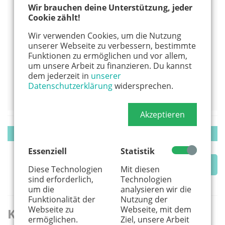
Wir brauchen deine Unterstützung, jeder
1
2
3
4
5
6
7
Cookie zählt!
8
9
10
11
12
13
14
Wir verwenden Cookies, um die Nutzung
unserer Webseite zu verbessern, bestimmte
15
16
17
18
19
20
21
Funktionen zu ermöglichen und vor allem,
um unsere Arbeit zu finanzieren. Du kannst
22
23
24
25
26
27
28
dem jederzeit in
unserer
Datenschutzerklärung
widersprechen.
29
30
Akzeptieren
Veranstaltung suchen
Essenziell
Statistik
In meiner Nähe
Diese Technologien
Mit diesen
sind erforderlich,
Technologien
um die
analysieren wir die
Funktionalität der
Nutzung der
Webseite zu
Webseite, mit dem
Keine Veranstaltungen gefunden
Rubrik
ermöglichen.
Ziel, unsere Arbeit