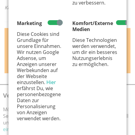
zu verbessern.
Keine Inhalte gefunden
Marketing
Komfort/Externe
Medien
Diese Cookies sind
Grundlage für
Diese Technologien
unsere Einnahmen.
werden verwendet,
Wir nutzen Google
um dir ein besseres
Adsense, um
Nutzungserlebnis
Anzeigen unserer
zu ermöglichen.
Werbekunden auf
der Webseite
einzustellen.
Hier
erfährst Du, wie
personenbezogene
Veranstaltung eintragen
Daten zur
Personalisierung
Möchten Sie Ihre Veranstaltungshinweise auf unserer
Onlineangebot
von Anzeigen
Altersfreigabe
Seite veröffentlichen? Schicken Sie uns die Infos schnell
verwendet werden.
und einfach über dieses Formular:
Veranstaltung
eintragen