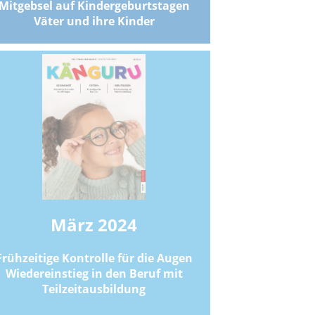
Mitgebsel auf Kindergeburtstagen
Väter und ihre Kinder
März 2024
Frühzeitige Kontrolle für die Augen
Wiedereinstieg in den Beruf mit
Teilzeitausbildung