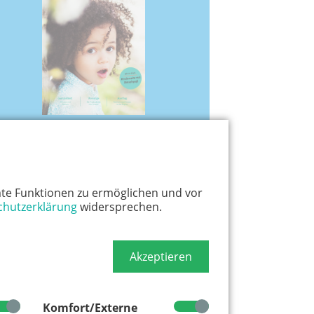
Mai 2025
Allergien
Rentenlücke bei Frauen
te Funktionen zu ermöglichen und vor
chutzerklärung
widersprechen.
Akzeptieren
Komfort/Externe