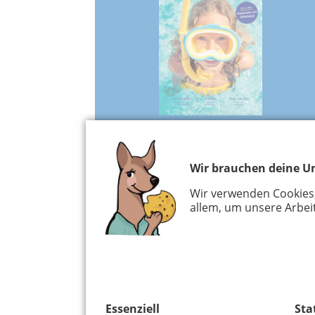
Juli/August 2025
Wir brauchen deine Un
Projekte für die Sommerferien
Badeseen
Wir verwenden Cookies
allem, um unsere Arbeit
Essenziell
Sta