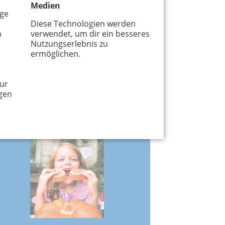
Medien
age
Diese Technologien werden
m
verwendet, um dir ein besseres
Nutzungserlebnis zu
Februar 2025
ermöglichen.
Nachhaltiger Wintersport
ur
Neurodiversität
gen