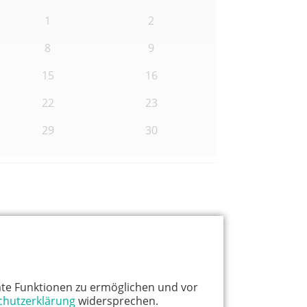
1
2
8
9
15
16
22
23
29
30
Rubrik
te Funktionen zu ermöglichen und vor
chutzerklärung
widersprechen.