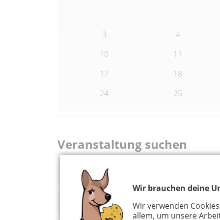
3
4
10
11
17
18
24
25
Veranstaltung suchen
Wir brauchen deine Un
Wir verwenden Cookies
allem, um unsere Arbeit