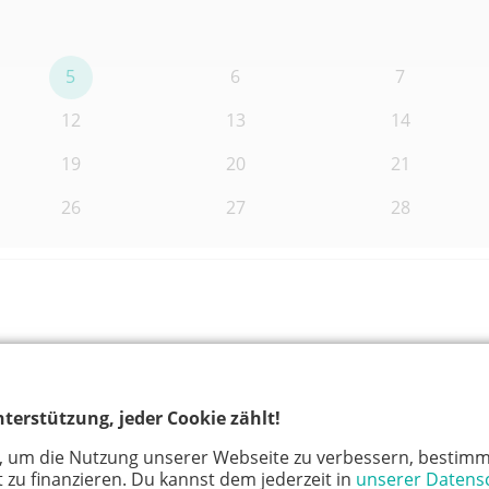
5
6
7
12
13
14
19
20
21
26
27
28
terstützung, jeder Cookie zählt!
, um die Nutzung unserer Webseite zu verbessern, bestimm
 zu finanzieren. Du kannst dem jederzeit in
unserer Datens