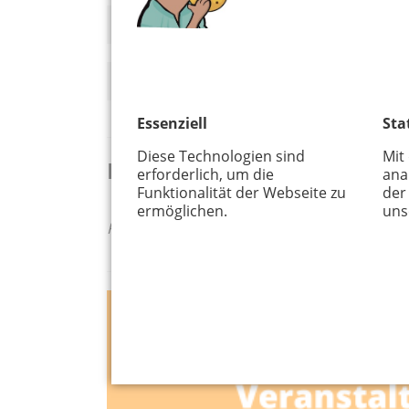
Altersfreigabe
Essenziell
Sta
Diese Technologien sind
Mit
Keine Veranstaltungen gef
erforderlich, um die
ana
Funktionalität der Webseite zu
der
ermöglichen.
uns
Keine Inhalte gefunden