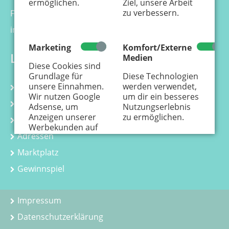
ermöglichen.
Ziel, unsere Arbeit
zu verbessern.
Fax 0221 - 99 88 21 - 99
info@kaenguru-online.de
Marketing
Komfort/Externe
Links
Medien
Diese Cookies sind
Grundlage für
Diese Technologien
unsere Einnahmen.
werden verwendet,
Kalender
Wir nutzen Google
um dir ein besseres
Kurse
Adsense, um
Nutzungserlebnis
Anzeigen unserer
zu ermöglichen.
Kindergeburtstag
Werbekunden auf
Adressen
der Webseite
einzustellen.
Hier
Marktplatz
erfährst Du, wie
personenbezogene
Gewinnspiel
Daten zur
Personalisierung
von Anzeigen
Impressum
verwendet werden.
Datenschutzerklärung