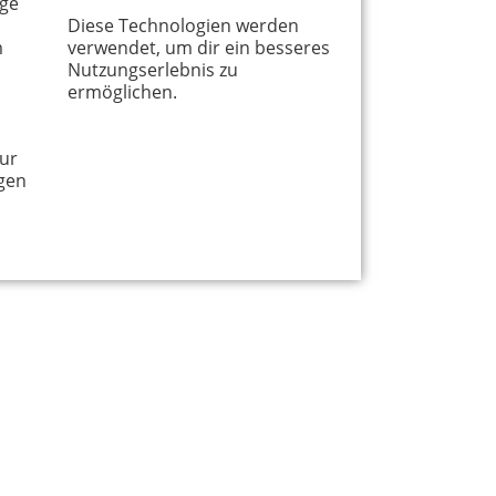
age
en Wälder laden zu einem Ausflug
Diese Technologien werden
r ein.
m
verwendet, um dir ein besseres
Nutzungserlebnis zu
ermöglichen.
ur
gen