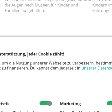
die Augen nach Museen für Kinder und
Kindern im 
Familien aufgehalten.
Führungen
AUSFLUG
AUSFL
terstützung, jeder Cookie zählt!
, um die Nutzung unserer Webseite zu verbessern, bestimm
 zu finanzieren. Du kannst dem jederzeit in
unserer Datens
Besuch im Museum Koenig
Ausflugsz
tistik
Marketing
es
Janina und Malia sind unsere
Auf Schlo
Stadtreporterinnen aus Bonn. Sie waren im
ihr eine R