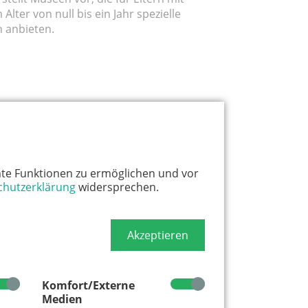
Alter von null bis ein Jahr spezielle
 anbieten.
UG
te Funktionen zu ermöglichen und vor
chutzerklärung
widersprechen.
Akzeptieren
iel Schloss Burg an der Wupper
Komfort/Externe
ss Burg an der Wupper unternehmt
Medien
eise in die Vergangenheit. Die