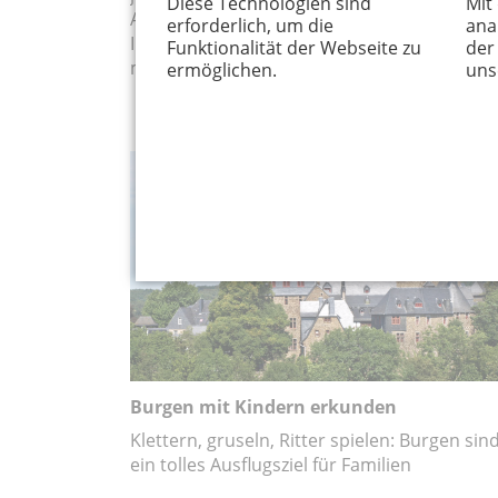
Diese Technologien sind
Mit
Attraktionen der Region. Lohnt sich die
erforderlich, um die
ana
Investition? Unser Autor hat die Karte 2017
Funktionalität der Webseite zu
der
mit seiner Familie getestet.
ermöglichen.
uns
AUSFLUG
Burgen mit Kindern erkunden
Klettern, gruseln, Ritter spielen: Burgen sin
ein tolles Ausflugsziel für Familien