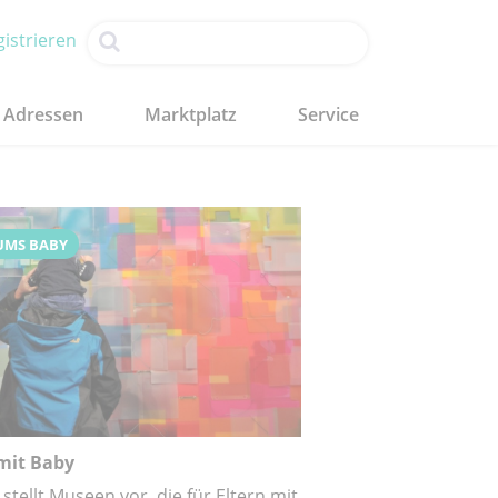
istrieren
Adressen
Marktplatz
Service
UMS BABY
it Baby
ellt Museen vor, die für Eltern mit