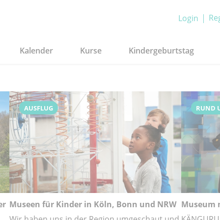
Reg
Login
Kalender
Kurse
Kindergeburtstag
AUSFLUG
RUND 
er
Museen für Kinder in Köln, Bonn und NRW
Museum m
Wir haben uns in der Region umgeschaut und
KÄNGURU st