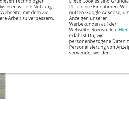
 diesen Technologien
Diese Cookies sind Grundl
Museum Koenig.
umliegend
lysieren wir die Nutzung
für unsere Einnahmen. Wir
in die Natu
 Webseite, mit dem Ziel,
nutzen Google Adsense, u
ere Arbeit zu verbessern.
Anzeigen unserer
Werbekunden auf der
Webseite einzustellen.
Hier
erfährst Du, wie
personenbezogene Daten z
Personalisierung von Anzei
verwendet werden.
d