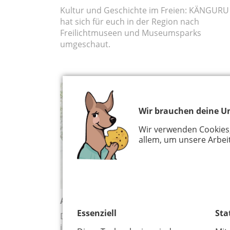
Kultur und Geschichte im Freien: KÄNGURU
hat sich für euch in der Region nach
Freilichtmuseen und Museumsparks
umgeschaut.
AUSFLUG
Wir brauchen deine Un
Wir verwenden Cookies
allem, um unsere Arbeit
All-Inclusive vor der Haustür
Essenziell
Sta
Die RheinlandCard bietet binnen eines Jahr
jeweils einmalig freien Eintritt in zahlreiche