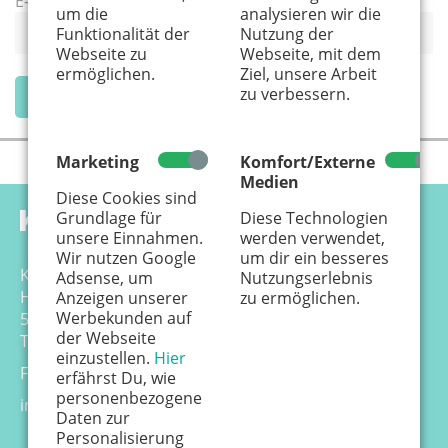
E-Mail-Adresse / Benutzername
*
um die
analysieren wir die
Funktionalität der
Nutzung der
Webseite zu
Webseite, mit dem
ermöglichen.
Ziel, unsere Arbeit
zu verbessern.
Neues Passwort anfordern
Marketing
Komfort/Externe
Medien
Diese Cookies sind
Grundlage für
Diese Technologien
unsere Einnahmen.
werden verwendet,
Wir nutzen Google
um dir ein besseres
Känguru Colonia Verlag GmbH
Adsense, um
Nutzungserlebnis
Hansemannstr. 17-21
Anzeigen unserer
zu ermöglichen.
Werbekunden auf
50823 Köln
der Webseite
Tel. 0221 - 99 88 21 - 0
einzustellen.
Hier
Fax 0221 - 99 88 21 - 99
erfährst Du, wie
personenbezogene
info@kaenguru-online.de
Daten zur
Personalisierung