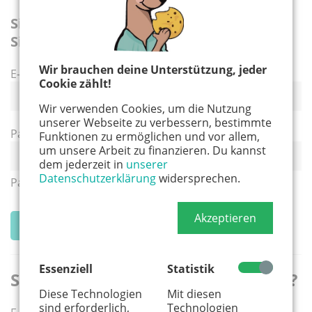
Sie sind schon registriert? Dann melden
Sie sich hier bitte an.
Wir brauchen deine Unterstützung, jeder
E-Mail-Adresse
Cookie zählt!
Wir verwenden Cookies, um die Nutzung
unserer Webseite zu verbessern, bestimmte
Passwort
Funktionen zu ermöglichen und vor allem,
um unsere Arbeit zu finanzieren. Du kannst
dem jederzeit in
unserer
Datenschutzerklärung
widersprechen.
Passwort anzeigen
Akzeptieren
Anmelden
Essenziell
Statistik
Sie haben Ihr Passwort vergessen?
Diese Technologien
Mit diesen
sind erforderlich,
Technologien