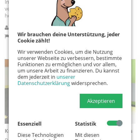
In dem Kurs werden die Kinder langsam durch
verschiedene Spiele und Übungen an das Kämpfen
herangeführt.
defense 4 kids
Wir brauchen deine Unterstützung, jeder
Hürth
Cookie zählt!
Wir verwenden Cookies, um die Nutzung
unserer Webseite zu verbessern, bestimmte
Funktionen zu ermöglichen und vor allem,
SPORT
um unsere Arbeit zu finanzieren. Du kannst
dem jederzeit in
unserer
Datenschutzerklärung
widersprechen.
Akzeptieren
Essenziell
Statistik
Krav Maga Kids | Selbstverteidigungskurs für Minis
Diese Technologien
Mit diesen