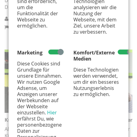
Der Fokus der Kurse liegt in der Prävention,
sind erforderlich,
Technologien
Deeskalation und dem Erkennen von Gefahren.
um die
analysieren wir die
Funktionalität der
Nutzung der
defense 4 kids
Webseite zu
Webseite, mit dem
ermöglichen.
Ziel, unsere Arbeit
Hürth
zu verbessern.
Marketing
Komfort/Externe
Medien
SPORT
Diese Cookies sind
Grundlage für
Diese Technologien
unsere Einnahmen.
werden verwendet,
Wir nutzen Google
um dir ein besseres
Adsense, um
Nutzungserlebnis
Anzeigen unserer
zu ermöglichen.
Werbekunden auf
der Webseite
einzustellen.
Hier
erfährst Du, wie
Krav Maga Kids | Selbstverteidigungskurs für Kinder
personenbezogene
Alle Inhalte und Übungen sind speziell an das Alter der
Daten zur
Kinder angepasst und werden mit einer großen