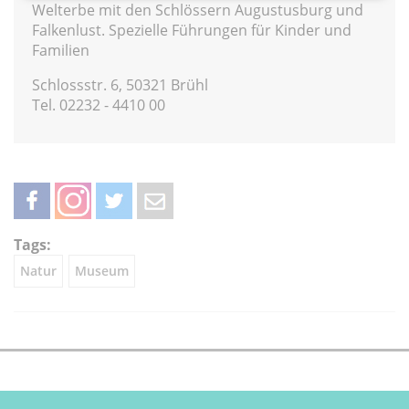
Welterbe mit den Schlössern Augustusburg und
Falkenlust. Spezielle Führungen für Kinder und
Familien
Schlossstr. 6, 50321 Brühl
Tel. 02232 - 4410 00
teilen
teilen
twittern
weiterleiten
Tags:
Natur
Museum