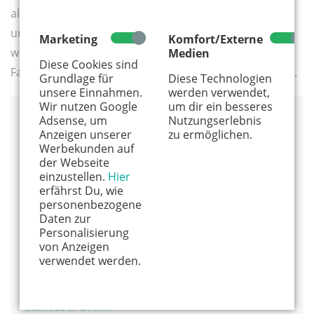
alten Gemäuern moderne
Jugendherbergen
untergebracht, in denen sich mittelalterliches Flair
Marketing
Komfort/Externe
wunderbar genießen lässt. Beide Burgen bieten für
Medien
Diese Cookies sind
Familien sogar eigene Apartments mit Bad und Küche.
Grundlage für
Diese Technologien
unsere Einnahmen.
werden verwendet,
Wir nutzen Google
um dir ein besseres
Adsense, um
Nutzungserlebnis
Weitere Burgen
Anzeigen unserer
zu ermöglichen.
Werbekunden auf
der Webseite
Ehrenburg
einzustellen.
Hier
Burgspektakel an allen Sonn- und Feiertagen bis
erfährst Du, wie
Allerheiligen. Bogen- und Katapultschießen,
personenbezogene
historisches Handwerk, Essen und Getränke
Daten zur
Personalisierung
56332 Brodenbach
von Anzeigen
Tel. 02605 - 30 77
verwendet werden.
Schlösser Brühl