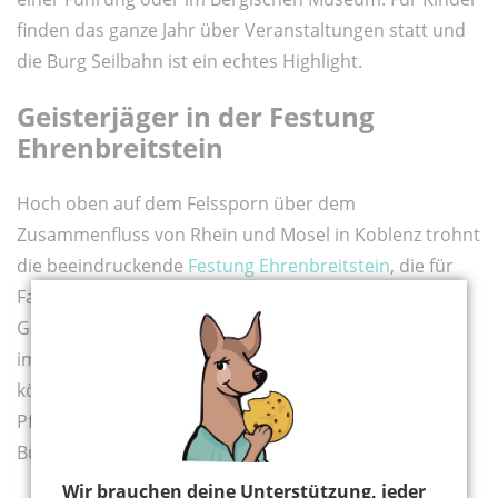
finden das ganze Jahr über Veranstaltungen statt und
die Burg Seilbahn ist ein echtes Highlight.
Geisterjäger in der Festung
Ehrenbreitstein
Hoch oben auf dem Felssporn über dem
Zusammenfluss von Rhein und Mosel in Koblenz trohnt
die beeindruckende
Festung Ehrenbreitstein
, die für
Familien viel zu bieten hat - zum Beispiel die beiden
Geister Willi Bartzilli und Fritzi Dreispitzi, die noch
immer hier herumspuken. Mit dem Geisterreisepass
könnt ihr außerdem auf Schloss Stolzenfels, Burg
Pfalzgrafenstein, Burg Sooneck und Schloss
Bürresheim zu Geisterjägern werden.
Wir brauchen deine Unterstützung, jeder