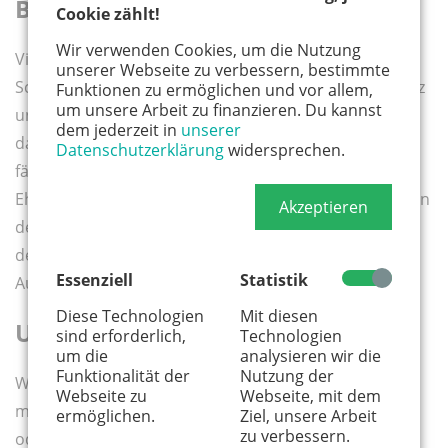
Burgen erfahren mit KD
Cookie zählt!
Wir verwenden Cookies, um die Nutzung
Viele Burgen in kurzer Zeit, das klappt wenn man eine
unserer Webseite zu verbessern, bestimmte
Schiffstour von Burg zu Burg macht. Zwischen Koblenz
Funktionen zu ermöglichen und vor allem,
um unsere Arbeit zu finanzieren. Du kannst
und Bingen stehen am Rheinufer so viele davon, dass
dem jederzeit in
unserer
das Rheintal hier sogar UNESCO Welterbe ist. Die
KD
Datenschutzerklärung
widersprechen.
fährt euch zum Beispiel vorbei an der Festung
Ehrenbreitstein, an den Burgen Katz und Maus oder an
Akzeptieren
der nie zerstörten mittelalterlichen Marksburg. Auf
dem Weg gibt es viele Stationen zum Ein- und
Essenziell
Statistik
Aussteigen.
Diese Technologien
Mit diesen
Urlaub auf der Burg
sind erforderlich,
Technologien
um die
analysieren wir die
Funktionalität der
Nutzung der
Wer gern einmal in einer echten Burg übernachten
Webseite zu
Webseite, mit dem
möchte, kann das in Burg Grafenberg in Blankenheim
ermöglichen.
Ziel, unsere Arbeit
zu verbessern.
oder in Burg Monschau tun. Dort sind nämlich in den