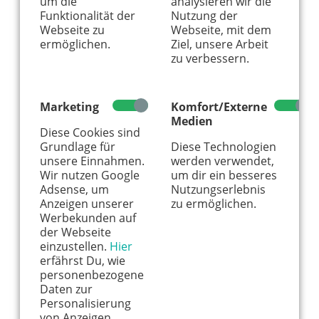
um die
analysieren wir die
Funktionalität der
Nutzung der
Webseite zu
Webseite, mit dem
ermöglichen.
Ziel, unsere Arbeit
zu verbessern.
Marketing
Komfort/Externe
Medien
Diese Cookies sind
Hier könnte Werbung stehen, mit der wir uns
Grundlage für
Diese Technologien
finanzieren. Bitte akzeptiere die
Cookie-Meldung
.
unsere Einnahmen.
werden verwendet,
Wir nutzen Google
um dir ein besseres
Adsense, um
Nutzungserlebnis
Anzeigen unserer
zu ermöglichen.
Werbekunden auf
der Webseite
einzustellen.
Hier
erfährst Du, wie
personenbezogene
Daten zur
Personalisierung
von Anzeigen