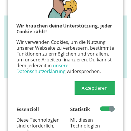
Wir brauchen deine Unterstützung, jeder
WOHNEN & LIFESTYLE
Cookie zählt!
Eure Chance, Zukunft zu gestalten!
Wir verwenden Cookies, um die Nutzung
Ökologische Lebens- und Wohngemeinschaft im
unserer Webseite zu verbessern, bestimmte
Kölner Umland sucht Menschen (Familien oder
Funktionen zu ermöglichen und vor allem,
um unsere Arbeit zu finanzieren. Du kannst
WG), die mitmachen wollen:
www.wohnprojekt-
dem jederzeit in
unserer
herkenrath.de
Datenschutzerklärung
widersprechen.
Akzeptieren
Hier könnte Werbung stehen, mit der wir uns
finanzieren. Bitte akzeptiere die
Cookie-Meldung
.
Essenziell
Statistik
Diese Technologien
Mit diesen
sind erforderlich,
Technologien