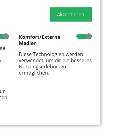
Akzeptieren
te Werbung stehen, mit der wir uns
Komfort/Externe
eren. Bitte akzeptiere die
Cookie-
Medien
Meldung
.
age
Diese Technologien werden
m
verwendet, um dir ein besseres
Nutzungserlebnis zu
ermöglichen.
ur
gen