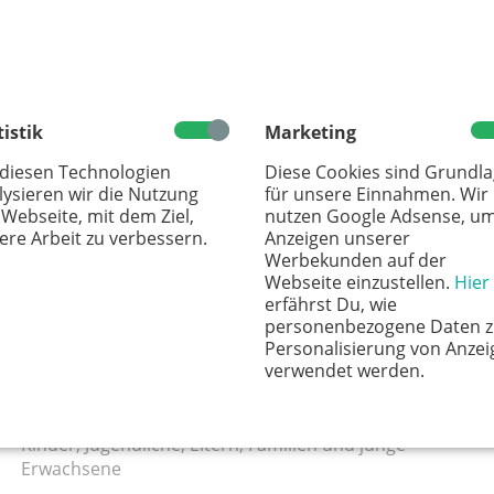
ns
Hier könn
tistik
Marketing
finanzi
GESUNDHEIT
 diesen Technologien
Diese Cookies sind Grundl
lysieren wir die Nutzung
für unsere Einnahmen. Wir
 Webseite, mit dem Ziel,
nutzen Google Adsense, u
ere Arbeit zu verbessern.
Anzeigen unserer
Werbekunden auf der
Webseite einzustellen.
Hier
erfährst Du, wie
personenbezogene Daten z
Personalisierung von Anzei
Kompetentes Coaching zu allen Sorgen
verwendet werden.
rund um Schule oder Familie
Kurzfristige und langfristige Termine für
Kinder, Jugendliche, Eltern, Familien und junge
Erwachsene