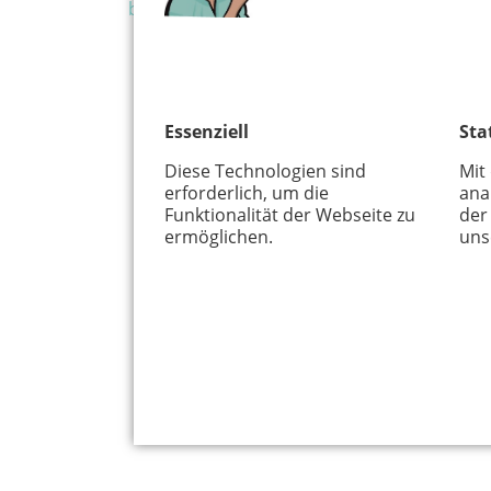
britta.oberschelp@posteo.de
Hier könnte Werbung stehen, mit der wir u
Essenziell
Sta
finanzieren. Bitte akzeptiere die
Cookie-
Meldung
.
Diese Technologien sind
Mit
erforderlich, um die
ana
Funktionalität der Webseite zu
der
ermöglichen.
uns