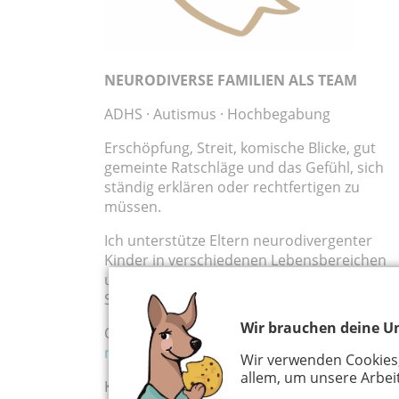
NEURODIVERSE FAMILIEN ALS TEAM
ADHS · Autismus · Hochbegabung
Erschöpfung, Streit, komische Blicke, gut
gemeinte Ratschläge und das Gefühl, sich
ständig erklären oder rechtfertigen zu
müssen.
Ich unterstütze Eltern neurodivergenter
Kinder in verschiedenen Lebensbereichen
und entwickle mit ihnen entlastende
Strategien für den Alltag.
Wir brauchen deine Un
Online aus Köln:
britta-oberschelp.de/eltern
neurodivergenter-kinder
Wir verwenden Cookies
allem, um unsere Arbeit
Kostenloses Kennenlernen: