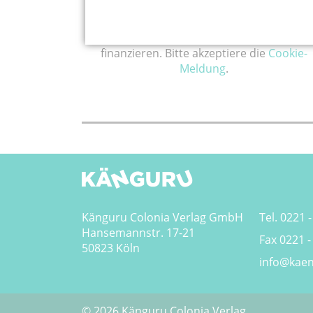
Hier könnte Werbung stehen, mit der wir u
finanzieren. Bitte akzeptiere die
Cookie-
Meldung
.
Känguru Colonia Verlag GmbH
Tel. 0221 -
Hansemannstr. 17-21
Fax 0221 -
50823 Köln
info@kaen
© 2026 Känguru Colonia Verlag