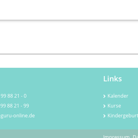
ns
Links
 99 88 21 - 0
Kalender
 99 88 21 - 99
Kurse
guru-online.de
Kindergebur
Impressum
Da