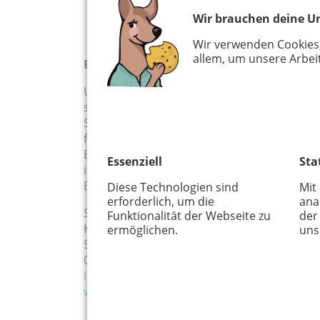
Wir brauchen deine Un
Wir verwenden Cookies
allem, um unsere Arbeit
Bei uns sind Kinder willkommen!
Unser kleines, aber feines Geschäft lädt mit
seinen fairen Preisen und vielfältigem
Sortiment zu einem schönen Einkaufsbumm
für die ganze Familie ein. Von Bekleidung,
Büchern über Spielwaren bis hin zu Autosit
Essenziell
Sta
ist (fast) alles dabei. Wir freuen uns auf Eur
Besuch!
Diese Technologien sind
Mit
erforderlich, um die
ana
Susanne Manzke
Funktionalität der Webseite zu
der
Kölner Straße 68b
ermöglichen.
uns
50859 Köln-Lövenich
0151 - 720 38 943
info@rasselbande-secondhand.de
www.rasselbande-secondhand.de