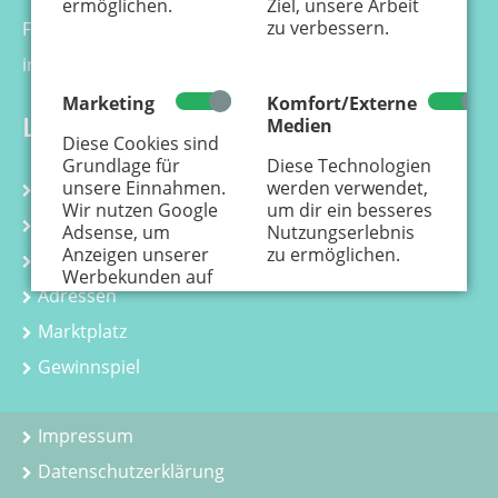
ermöglichen.
Ziel, unsere Arbeit
zu verbessern.
Fax 0221 - 99 88 21 - 99
info@kaenguru-online.de
Marketing
Komfort/Externe
Links
Medien
Diese Cookies sind
Grundlage für
Diese Technologien
unsere Einnahmen.
werden verwendet,
Kalender
Wir nutzen Google
um dir ein besseres
Kurse
Adsense, um
Nutzungserlebnis
Anzeigen unserer
zu ermöglichen.
Kindergeburtstag
Werbekunden auf
Adressen
der Webseite
einzustellen.
Hier
Marktplatz
erfährst Du, wie
personenbezogene
Gewinnspiel
Daten zur
Personalisierung
von Anzeigen
Impressum
verwendet werden.
Datenschutzerklärung