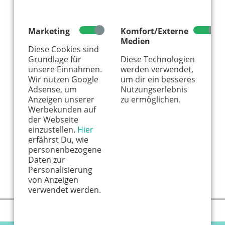
Hier könnte Werbung stehen, mit der wir uns
finanzieren. Bitte akzeptiere die
Cookie-Meldung
.
Marketing
Komfort/Externe
Medien
Diese Cookies sind
Grundlage für
Diese Technologien
unsere Einnahmen.
werden verwendet,
Wir nutzen Google
um dir ein besseres
Adsense, um
Nutzungserlebnis
Anzeigen unserer
zu ermöglichen.
Werbekunden auf
der Webseite
einzustellen.
Hier
erfährst Du, wie
personenbezogene
Daten zur
Personalisierung
Mehr laden...
von Anzeigen
verwendet werden.