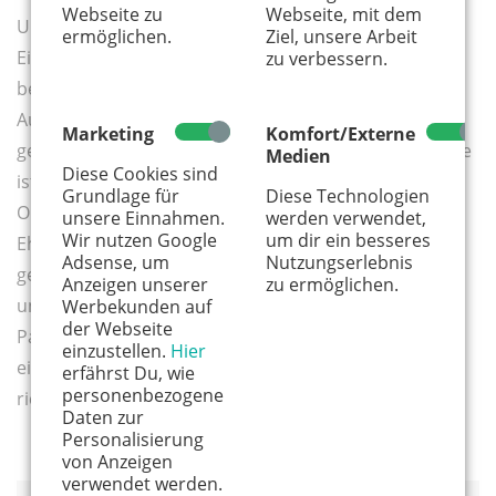
Webseite zu
Webseite, mit dem
Um das perfekt passende Ehrenamt zu finden, gilt:
ermöglichen.
Ziel, unsere Arbeit
Einfach ausprobieren. Es ist nicht schlimm, wenn es
zu verbessern.
beim ersten Versuch nicht klappt und einem die
Aufgabe, das Einsatzgebiet oder die Tätigkeit nicht
Marketing
Komfort/Externe
gefällt. Mut zum Scheitern ist angesagt! Das Wichtigste
Medien
Diese Cookies sind
ist: Die Zusammenarbeit im Ehrenamt muss für die
Grundlage für
Diese Technologien
Organisation und mich selbst passen. Bevor das
unsere Einnahmen.
werden verwendet,
Wir nutzen Google
um dir ein besseres
Ehrenamt starten kann, muss der Einsatzbereich
Adsense, um
Nutzungserlebnis
gefunden werden. Das persönliche Umfeld ist befragt
Anzeigen unserer
zu ermöglichen.
und die umliegenden Angebote erkundet. Wenn das
Werbekunden auf
der Webseite
Passende aber nicht dabei gewesen ist, erleichtern
einzustellen.
Hier
einige Online-Plattformen die Suche nach dem
erfährst Du, wie
personenbezogene
richtigen Engagement.
Daten zur
Personalisierung
von Anzeigen
verwendet werden.