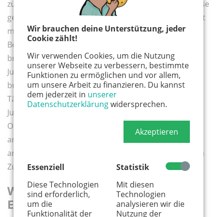
zu lernen. Wenn eine bestimmte Tätigkeit das Interesse
geweckt hat, gilt es die Bedingungen für das Ehrenamt
Wir brauchen deine Unterstützung, jeder
mit der jeweiligen Stelle direkt abzuklären. Bei
Cookie zählt!
Betreuungsangeboten für Kinder und Jugendliche
Wir verwenden Cookies, um die Nutzung
brauchen die Engagierten häufig einen Juleica-Schein.
unserer Webseite zu verbessern, bestimmte
Juleica steht für Jugendleiter:in-Card und gilt als
Funktionen zu ermöglichen und vor allem,
um unsere Arbeit zu finanzieren. Du kannst
bundesweit einheitlicher Ausweis für ehrenamtlich
dem jederzeit in
unserer
Tätige in der Jugendarbeit. Gleichzeitig würdigt die
Datenschutzerklärung
widersprechen.
Juleica das ehrenamtliche Engagement. Viele Vereine,
Organisationen und Träger, die mit jungen Menschen
Akzeptieren
arbeiten, bieten eine Juleica-Ausbildung ab 16 Jahren
an. Dabei lernen Jugendliche alles Wichtige, was sie im
Zusammenhang mit ihrem Ehrenamt brauchen.
Essenziell
Statistik
Diese Technologien
Mit diesen
Wo kann ich ein passendes
sind erforderlich,
Technologien
Ehrenamt finden?
um die
analysieren wir die
Funktionalität der
Nutzung der