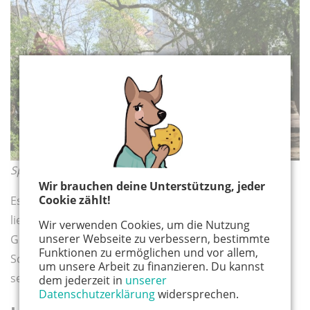
Spielplatz Gutenbergstraße © Thea Wittmann
Wir brauchen deine Unterstützung, jeder
Cookie zählt!
Es gibt so viele schöne Spielplätze im Veedel! Meine
liebsten sind der neu gestaltete Spielplatz in der
Wir verwenden Cookies, um die Nutzung
unserer Webseite zu verbessern, bestimmte
Gutenbergstraße mit alten hohen Bäumen und
Funktionen zu ermöglichen und vor allem,
Schatten. Und der Spielplatz an der Glasstraße wegen
um unsere Arbeit zu finanzieren. Du kannst
seiner Seilrutsche.
dem jederzeit in
unserer
Datenschutzerklärung
widersprechen.