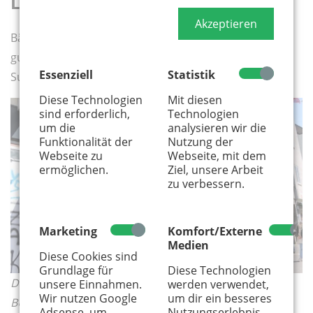
Liebe geht durch den Magen
Akzeptieren
Bäckerei Schragen – immer feinste Backwaren, immer
gute Laune hinter der Ladentheke.
Essenziell
Statistik
Subbelrather Straße 277, 50825 Köln
Diese Technologien
Mit diesen
sind erforderlich,
Technologien
um die
analysieren wir die
Funktionalität der
Nutzung der
Webseite zu
Webseite, mit dem
ermöglichen.
Ziel, unsere Arbeit
zu verbessern.
Marketing
Komfort/Externe
Medien
Diese Cookies sind
Grundlage für
Diese Technologien
Die Eisdielerin auf der Venloerstraße gegenüber vom
unsere Einnahmen.
werden verwendet,
Wir nutzen Google
um dir ein besseres
BÜZE © Thea Wittmann
Adsense, um
Nutzungserlebnis