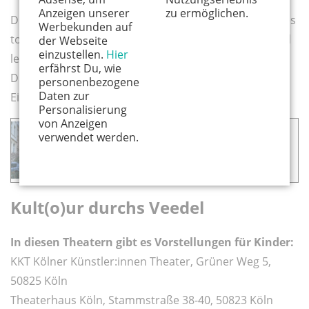
Anzeigen unserer
zu ermöglichen.
Die Eisdielerin und Eisfeld – bei beiden Eisdielen gibt es
Werbekunden auf
tolle, ungewöhnliche Eissorten, auch veganes Eis. Und
der Webseite
einzustellen.
Hier
leckere Waffeln.
erfährst Du, wie
Die Eisdielerin, Venloer Straße 402, 50825 Köln &
personenbezogene
Daten zur
Eisfeld, Hansemannstraße 49, 50823 Köln
Personalisierung
von Anzeigen
Das könnte dich auch interessieren:
verwendet werden.
▸ Ming Veedel: Neuehrenfeld
Kult(o)ur durchs Veedel
In diesen Theatern gibt es Vorstellungen für Kinder:
KKT Kölner Künstler:innen Theater, Grüner Weg 5,
50825 Köln
Theaterhaus Köln, Stammstraße 38-40, 50823 Köln