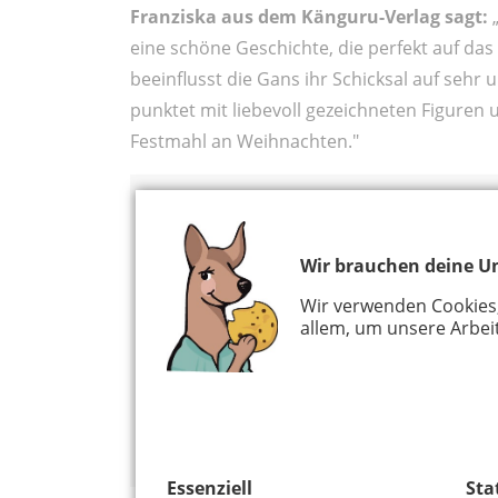
Franziska aus dem Känguru-Verlag sagt:
„
eine schöne Geschichte, die perfekt auf das 
beeinflusst die Gans ihr Schicksal auf sehr 
punktet mit liebevoll gezeichneten Figuren
Festmahl an Weihnachten."
Autor:in:
Nathalie Dargent
Wir brauchen deine Un
Illustrationen:
Magali Le Huche
Wir verwenden Cookies
allem, um unsere Arbeit
arsEdition
Erscheinungsdatum: 8.10.2024
10 Euro
Essenziell
Sta