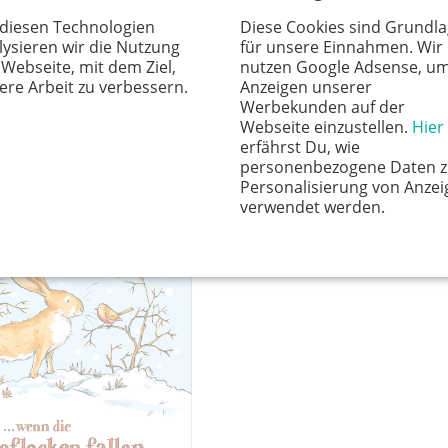
 diesen Technologien
Diese Cookies sind Grundl
ich dich hab?
…wenn die
lysieren wir die Nutzung
für unsere Einnahmen. Wir
 Webseite, mit dem Ziel,
nutzen Google Adsense, u
ere Arbeit zu verbessern.
Anzeigen unserer
Werbekunden auf der
Webseite einzustellen.
Hier
erfährst Du, wie
personenbezogene Daten z
Personalisierung von Anzei
verwendet werden.