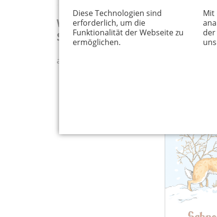
Diese Technologien sind
Mit
Weißt du eigentlich, wie lieb 
erforderlich, um die
ana
Funktionalität der Webseite zu
der
Schneeflocken fallen
ermöglichen.
uns
ab 3 Jahren