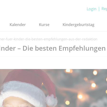
Reg
Login
Kalender
Kurse
Kindergeburtstag
er-fuer-kinder-die-besten-empfehlungen-aus-der-redaktion
inder – Die besten Empfehlungen