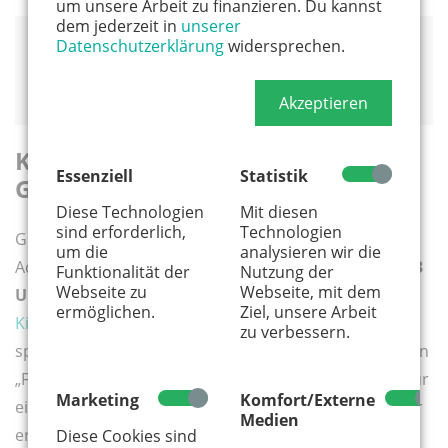
um unsere Arbeit zu finanzieren. Du kannst
dem jederzeit in
unserer
GLORIA
Datenschutzerklärung
widersprechen.
Apostelnstraße 11
50667 Köln
Akzeptieren
Karnevalsbasar im Ev.
Essenziell
Statistik
Gemeindezentrum Köln-Pesch
Diese Technologien
Mit diesen
sind erforderlich,
Technologien
Gut erhaltende Secondhand-Kostüme und vielfältige
um die
analysieren wir die
Accessoires werden am
17. Januar 2026 von 10 bis 13
Funktionalität der
Nutzung der
Webseite zu
Webseite, mit dem
Uhr
beim
Karnevalsbasar der Evangelischen
ermöglichen.
Ziel, unsere Arbeit
Kirchengemeinde Köln-Pesch
verkauft. Vom Erlös
zu verbessern.
spendet die Gemeinde 20 Prozent an den Förderverein
„Für Zukunft e.V.“. Der kirchliche Verein setzt sich dafür
Marketing
Komfort/Externe
ein, dass kulturelle Angebote für Jugendliche nicht nur
Medien
erhalten bleiben, sondern verlässlich vergrößert
Diese Cookies sind