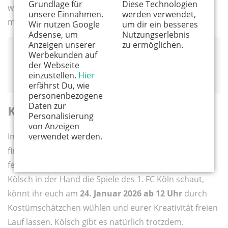
Grundlage für
Diese Technologien
werden. Einen Tag vor dem Basar könnt ihr eure nicht
unsere Einnahmen.
werden verwendet,
mehr gebrauchten Kostüme dort abgeben.
Wir nutzen Google
um dir ein besseres
Adsense, um
Nutzungserlebnis
Anzeigen unserer
zu ermöglichen.
Evangelische Kirchengemeinde Köln-Pesch
Werbekunden auf
Montessoristraße 15
der Webseite
einzustellen.
Hier
50767 Köln
erfährst Du, wie
personenbezogene
Daten zur
Karnevalsflohmarkt in der LOTTA
Personalisierung
von Anzeigen
In der kultigen Musikkneipe in der Kölner Südstadt
verwendet werden.
findet auch in dieser Session wieder ein kleiner, aber
feiner
Karnevalsflohmarkt
statt. Wo ihr sonst mit
Kölsch in der Hand die Spiele des 1. FC Köln schaut,
könnt ihr euch am
24. Januar 2026 ab 12 Uhr
durch
Kostümschätzchen wühlen und eurer Kreativität freien
Lauf lassen. Kölsch gibt es natürlich trotzdem.