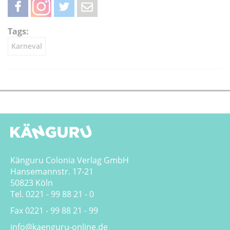
teilen
teilen
twittern
weiterleiten
Tags:
Karneval
Känguru Colonia Verlag GmbH
Hansemannstr. 17-21
50823 Köln
Tel. 0221 - 99 88 21 - 0
Fax 0221 - 99 88 21 - 99
info@kaenguru-online.de