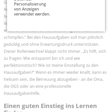
Gibt es zu Hause immer wieder Stress bei den
Personalisierung
von Anzeigen
Aufgaben, obwohl das Kind den Stoff eigentlich
verwendet werden.
beherrscht, kann es auch an einem Rollenkonflikt
liegen. „Eltern sind ja diejenigen, die die Kinder
erziehen. Die auch ermahnen, korrigieren oder mal
schimpfen.“ Bei den Hausaufgaben soll man plötzlich
geduldig und ohne Erwartungsdruck unterstützen.
Dieser Rollenwechsel klappt nicht immer. „Es hilft, sich
zu fragen: Wie entspannt bin ich und wie
perfektionistisch? Wie ist meine Einstellung zu den
Hausaufgaben?“ Wenn es immer wieder knallt, kann es
heilsam sein, die Betreuung abzugeben - an die Oma,
die OGS oder an eine professionelle
Hausaufgabenhilfe.
Einen guten Einstieg ins Lernen