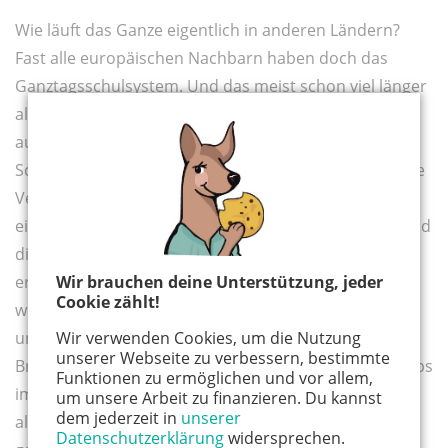
Wie läuft das Ganze eigentlich in anderen Ländern?
Fast alle europäischen Nachbarn haben doch das
Ganztagsschulsystem. Und das meist schon viel länger
als wir. Eben. Aber die Qualität des Schulessens ist
auch dort eher schlecht, wie die Studie „Eating at
School - an European Study" von 2003 herausfand. Die
Verpflegung wird selten als systematischer Beitrag zu
einer gesundheitsförderlichen Ernährung gesehen und
die unterschiedlichsten Programme zur Prävention
ernährungsbedingter Erkrankungen der Länder
Wir brauchen deine Unterstützung, jeder
Cookie zählt!
werden im Rahmen der Schulverpflegung nur
unzureichend umgesetzt, heißt es in der Erklärung.
Wir verwenden Cookies, um die Nutzung
unserer Webseite zu verbessern, bestimmte
Brutzeln in Englands Schulküchen etwa nur Fish’n Chips
Funktionen zu ermöglichen und vor allem,
im heißen Fett? Im Gegenteil. Nachdem es
um unsere Arbeit zu finanzieren. Du kannst
dem jederzeit in
unserer
alarmierende Zahlen von übergewichtigen Kindern
Datenschutzerklärung
widersprechen.