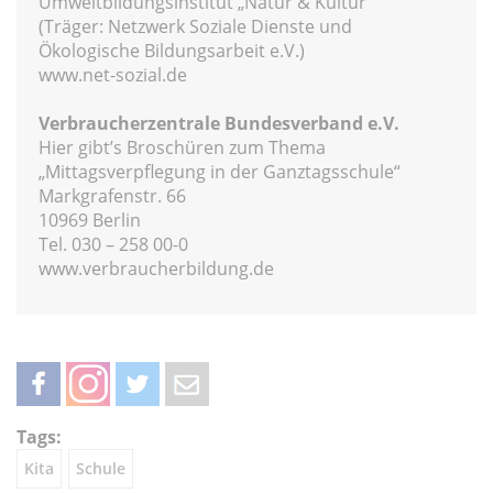
Umweltbildungsinstitut „Natur & Kultur“
(Träger: Netzwerk Soziale Dienste und
Ökologische Bildungsarbeit e.V.)
www.net-sozial.de
Verbraucherzentrale Bundesverband e.V.
Hier gibt’s Broschüren zum Thema
„Mittagsverpflegung in der Ganztagsschule“
Markgrafenstr. 66
10969 Berlin
Tel. 030 – 258 00-0
www.verbraucherbildung.de
teilen
teilen
twittern
weiterleiten
Tags:
Kita
Schule