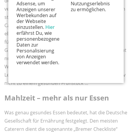
der Herstellung der Speisen involviert. Vorbildlich
Adsense, um
Nutzungserlebnis
verhält sich Frankreich, wer sonst? Das gesunde Essen
Anzeigen unserer
zu ermöglichen.
Werbekunden auf
steht zwar im Vordergrund, konkrete Mengen an
der Webseite
Calcium, Eisen und Protein sind vorgeschrieben,
einzustellen.
Hier
erfährst Du, wie
ebenso der Verzehr an Obst und Gemüse (täglich
personenbezogene
fünfmal, unbehandelt!), aber es wird ebenso Wert auf
Daten zur
Garnierung und den Spaß am Essen gelegt. Da es nicht
Personalisierung
von Anzeigen
nur Aufgabe der Schule sein kann, sich ums leibliche
verwendet werden.
Wohl der Schüler zu sorgen, gab’s gleich einen
Leitfaden für Eltern dazu. Ein Croissant gehört definitiv
nicht zu einem gesunden Frühstück …
Mahlzeit – mehr als nur Essen
Was genau gesundes Essen bedeutet, hat die Deutsche
Gesellschaft für Ernährung festgelegt. Den meisten
Caterern dient die sogenannte „Bremer Checkliste“