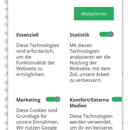
gab, müssen Caterer eine Verpflichtungserklärung
unterschreiben, dass sie die Nährstoffempfehlungen
Akzeptieren
des Staates einhalten. Noch strenger handhabt es
Portugal. Weil hier die dicksten Kinder Europas leben,
hat die Regierung jeder Schule einen
Essenziell
Statistik
Gesundheitsassistenten zur Seite gestellt, der die
Diese Technologien
Mit diesen
Schule bei den Menüs berät. Gleichzeitig wurden
sind erforderlich,
Technologien
um die
analysieren wir die
Höchstgrenzen für Fett und Zucker festgelegt. Auch
Funktionalität der
Nutzung der
Schweden und Finnland haben erkannt, dass
Webseite zu
Webseite, mit dem
„Richtlinien für Schulmahlzeiten“, die überwiegend von
ermöglichen.
Ziel, unsere Arbeit
zu verbessern.
privaten Unternehmen beliefert werden, wichtig sind.
Seit 2001 ist das Salatbüfett ein Muss, Limonade
gestrichen und Milch nur noch mit 1,5 Prozent Fett
Marketing
Komfort/Externe
Medien
zugelassen. Auch die Eltern aus Dänemark, Irland, der
Diese Cookies sind
Slowakei, der Schweiz und den Niederlanden können
Grundlage für
Diese Technologien
unsere Einnahmen.
werden verwendet,
sich freuen – alle Kinder werden selbstverständlich bei
Wir nutzen Google
um dir ein besseres