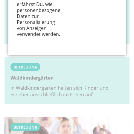
erfährst Du, wie
BETREUUNG
personenbezogene
Daten zur
Besuch im Waldkindergarten
Personalisierung
Hier können Kinder fernab vom Großstadttrubel
von Anzeigen
verwendet werden.
ganz ursprünglich spielen
BETREUUNG
Waldkindergärten
In Waldkindergärten halten sich Kinder und
Erzieher ausschließlich im Freien auf.
BETREUUNG