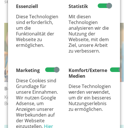
sexuelle Übergriffe durch Kinder im Vorschulalter an.
Essenziell
Statistik
Diese Technologien
Mit diesen
sind erforderlich,
Technologien
um die
analysieren wir die
BETREUUNG
Funktionalität der
Nutzung der
Webseite zu
Webseite, mit dem
ermöglichen.
Ziel, unsere Arbeit
zu verbessern.
Marketing
Komfort/Externe
Medien
Diese Cookies sind
Grundlage für
Diese Technologien
Betreuungsnotfälle in der Tagespflege
unsere Einnahmen.
werden verwendet,
Köln arbeitet an einem Vertretungssystem für
Wir nutzen Google
um dir ein besseres
Betreuungsnotfälle in der Tagespflege.
Adsense, um
Nutzungserlebnis
Anzeigen unserer
zu ermöglichen.
Werbekunden auf
der Webseite
einzustellen.
Hier