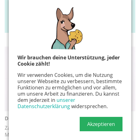
„Little Bird" ist der Name des neuen Portals, über
das Eltern Kindergartenplätze suchen und sich
vormerken lassen können
Wir brauchen deine Unterstützung, jeder
BETREUUNG
Cookie zählt!
Wir verwenden Cookies, um die Nutzung
unserer Webseite zu verbessern, bestimmte
Funktionen zu ermöglichen und vor allem,
um unsere Arbeit zu finanzieren. Du kannst
dem jederzeit in
unserer
Datenschutzerklärung
widersprechen.
Doktorspiele oder sexuelle Übergriffe?
Akzeptieren
Zartbitter, die Beratungsstelle zum Thema sexueller
Missbrauch, bietet ein Präventionsprojekt gegen