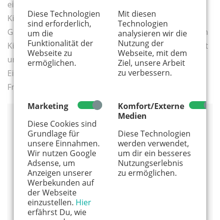
einfach ihre Kinder übernehmen. Höchstens fünf
Diese Technologien
Mit diesen
Kinder darf eine Person alleine betreuen. Eine
sind erforderlich,
Technologien
Großtagespflegestelle ähnelt fast schon einem kleinen
um die
analysieren wir die
Funktionalität der
Nutzung der
Kindergarten. Nur, dass es hier noch familiärer zugeht
Webseite zu
Webseite, mit dem
und die Bezugspersonen nicht wechseln. Ein sanfter
ermöglichen.
Ziel, unsere Arbeit
zu verbessern.
Einstieg für Kinder – und Eltern – in die
Fremdbetreuung.
Marketing
Komfort/Externe
Medien
Diese Cookies sind
Info
Grundlage für
Diese Technologien
unsere Einnahmen.
werden verwendet,
Kontaktstelle Kindertagespflege Köln
Wir nutzen Google
um dir ein besseres
Wer eine Tagesmutter sucht, kann über die
Adsense, um
Nutzungserlebnis
Anzeigen unserer
zu ermöglichen.
Homepage der Kontaktstelle Kindertagespflege
Werbekunden auf
einen Antrag stellen. Laut Kinderbildungsgesetz
der Webseite
sollten Eltern ihren Bedarf sechs Monate vorher
einzustellen.
Hier
anmelden. Aufgrund der langen Warteliste
erfährst Du, wie
empfiehlt die Kontaktstelle ein Jahr vorher.