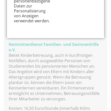
personenbezogene
Innerhalb von vier Wochen folgt dann eine
Daten zur
telefonische Beratung.
Personalisierung
von Anzeigen
Kontaktstelle Kindertagespflege Köln
verwendet werden.
Venloer Str. 53
50672 Köln
Tel.: 0221-913927-0
Notmütterdienst Familien- und Seniorenhilfe
e.V.
Bietet Kinderbetreuung, auch in kurzfristigen
Notfällen, durch ausgewählte Personen von
Studierenden bis pensionierten Menschen an.
Das Angebot wird von Eltern mit Kindern aller
Altersgruppen genutzt. Wenn die Betreuung
planbar ist, können die Eltern zuvor ein
Kennenlernen vereinbaren. Ein Firmenservice
ermöglicht es Unternehmen, Betreuungsnotfälle
ihrer Mitarbeiter zu versorgen.
Kosten: 16,50 Euro/Stunde (innerhalb Kölns