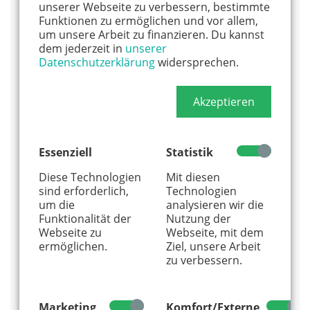
Stadtteil Kalk bietet Deutsch, Türkisch und
unserer Webseite zu verbessern, bestimmte
Englisch an. Das Haus in Marienburg praktiziert
Funktionen zu ermöglichen und vor allem,
Spanisch als dritte Sprache. Die Kinder lernen die
um unsere Arbeit zu finanzieren. Du kannst
dem jederzeit in
unserer
Fremdsprachen spielerisch und im alltäglichen
Datenschutzerklärung
widersprechen.
Umgang mit Muttersprachlern.
Info: Weltkinder Kita „Corkstraße“, Corkstr. 25,
Akzeptieren
51103 Köln, Tel. 0221 – 16 86 14 87 // Weltkinder
Kita „Reiterstaffel“, Gaedestraße 33, 50968 Köln,
Tel. 0221 - 99 55 81 00
Essenziell
Statistik
Verein für frühe Mehrsprachigkeit an
Diese Technologien
Mit diesen
Kindertageseinrichtungen (FMKS)
sind erforderlich,
Technologien
Der Verein setzt sich für frühe und effektive
um die
analysieren wir die
Funktionalität der
Nutzung der
Einführung von Mehrsprachigkeit in Krippen,
Webseite zu
Webseite, mit dem
Kitas und Schulen ein. Auf der Website finden sich
ermöglichen.
Ziel, unsere Arbeit
viele Informationen zum Thema und eine
zu verbessern.
bundesweite Suchfunktion, um mehrsprachige
Kitas und Schulen in der Nähe zu finden.
Info: Steenbeker Weg 81, 24106 Kiel, Tel. 0431 –
Marketing
Komfort/Externe