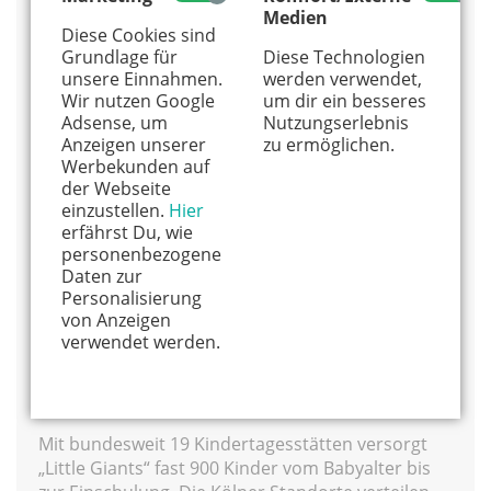
Medien
389 04 79
Diese Cookies sind
Grundlage für
Diese Technologien
St. George’s – The English International School
unsere Einnahmen.
werden verwendet,
Cologne
Wir nutzen Google
um dir ein besseres
Adsense, um
Nutzungserlebnis
Die staatlich anerkannte internationale Schule
Anzeigen unserer
zu ermöglichen.
unterrichtet nach dem Lehrplan englischer
Werbekunden auf
Privatschulen und bietet weltweit anerkannte
der Webseite
Abschlüsse. Kinder von zwei bis vier Jahren
einzustellen.
Hier
besuchen den hauseigenen englischen
erfährst Du, wie
Kindergarten. Im letzten Jahr erhalten sie dort je
personenbezogene
nach Bedarf englischen oder deutschen
Daten zur
Fremdsprachenunterricht.
Personalisierung
von Anzeigen
Info: Husarenstr. 20, 50997 Köln, Tel. 02233 – 80
verwendet werden.
88 70
Little Giants – Kleine Riesen
Mit bundesweit 19 Kindertagesstätten versorgt
„Little Giants“ fast 900 Kinder vom Babyalter bis