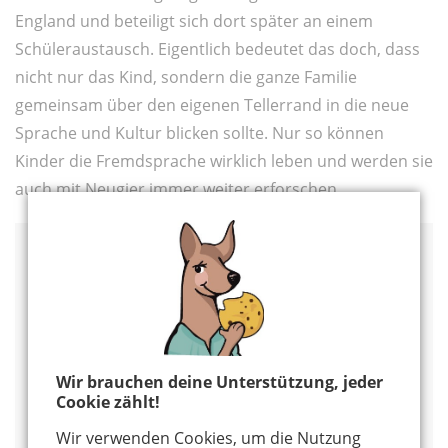
England und beteiligt sich dort später an einem
Schüleraustausch. Eigentlich bedeutet das doch, dass
nicht nur das Kind, sondern die ganze Familie
gemeinsam über den eigenen Tellerrand in die neue
Sprache und Kultur blicken sollte. Nur so können
Kinder die Fremdsprache wirklich leben und werden sie
auch mit Neugier immer weiter erforschen.
Service zwei- und
mehrsprachige Kitas
Weltkinder - Interkultureller Sozialer Service (ISS)
Wir brauchen deine Unterstützung, jeder
Die beiden Kölner Kitas "Weltkinder" des Trägers
Cookie zählt!
"Interkultureller Sozialer Service" sind nicht zwei-,
sondern mehrsprachig. Die Einrichtung im
Wir verwenden Cookies, um die Nutzung