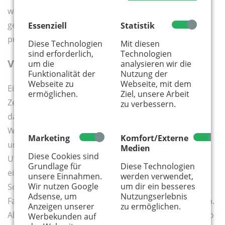
weniger Menschen als jene, die von einem Blitz
getroffen werden, nämlich im Schnitt 250 Menschen
Essenziell
Statistik
pro Jahr im Bundesgebiet.
Diese Technologien
Mit diesen
sind erforderlich,
Technologien
Vorbereitung fürs Draußen-Abenteuer
um die
analysieren wir die
Funktionalität der
Nutzung der
Webseite zu
Webseite, mit dem
Eine gute Basis ist, ohne Erwartungshaltung und
ermöglichen.
Ziel, unsere Arbeit
Zeitlimit zu starten. Wie gesagt, es muss nicht immer
zu verbessern.
das große Abenteuer sein. Auch kann einfach mal der
Weg das Ziel sein. Pausiert wird nach Lust und Laune
Marketing
Komfort/Externe
und es braucht keine im Vorfeld abgesprochene
Medien
Diese Cookies sind
Uhrzeit. Eine alte Wurzel lädt die Kinder zum Klettern
Grundlage für
Diese Technologien
ein – prima. Ein Bach am Wegesrand kann die Füße im
unsere Einnahmen.
werden verwendet,
Wir nutzen Google
um dir ein besseres
Sommer angenehm kühlen – gut so! Ein
Adsense, um
Nutzungserlebnis
Familienausflug sollte auch als Familie geplant werden.
Anzeigen unserer
zu ermöglichen.
Alle Familienmitglieder sollten da abgeholt werden, wo
Werbekunden auf