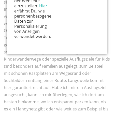
der Webseite
sie stehen, was ihre Kondition, aber auch ihre
einzustellen.
Hier
Interessen angeht. Es gibt Wanderwege, die an
erfährst Du, wie
personenbezogene
verschiedenste Fitnesslevel angepasst sind – von nur
Daten zur
wenigen Kilometern bis hin zu Fernwanderwegen.
Personalisierung
Online gibt es in jeder Region eine
von Anzeigen
verwendet werden.
Touristeninformation, die auch von Einheimischen
gerne genutzt werden darf. Besonderes Augenmerk
sollte hier auf Highlights für Kinder liegen.
Kinderwanderwege oder spezielle Ausflugsziele für Kids
sind besonders auf Familien ausgelegt, zum Beispiel
mit schönen Rastplätzen am Wegesrand oder
Suchbildern entlang einer Route. Langeweile kommt
hier garantiert nicht auf. Habe ich mir ein Ausflugsziel
ausgesucht, kann ich mir überlegen, wie ich dort am
besten hinkomme, wo ich entspannt parken kann, ob
es ein Handynetz gibt oder wie weit es zum Beispiel bis