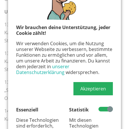
Umland
13.11 Uhr
Wir brauchen deine Unterstützung, jeder
Karnevalszug in Bensberg
Cookie zählt!
Start: Einmündung
Rathenaustraße
Wir verwenden Cookies, um die Nutzung
unserer Webseite zu verbessern, bestimmte
13.30 Uhr
Funktionen zu ermöglichen und vor allem,
um unsere Arbeit zu finanzieren. Du kannst
Karnevalsumzug in Brühl-Badorf
dem jederzeit in
unserer
Start: Ahornweg
Datenschutzerklärung
widersprechen.
13.33 Uhr
Akzeptieren
„Schliebijer Schull- un Veedelszoch“
Ort: Leverkusen-Schlebusch
Essenziell
Statistik
14 Uhr
Karnevalszug in Leichlingen
Diese Technologien
Mit diesen
sind erforderlich,
Technologien