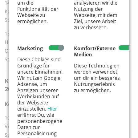
um die
analysieren wir die
14.30 Uhr
Funktionalität der
Nutzung der
Karnevalszug in Refrath
Webseite zu
Webseite, mit dem
Start:
Immanuel-Kant-Straße
ermöglichen.
Ziel, unsere Arbeit
zu verbessern.
19.10 Uhr
Historischer Geisterzug
Marketing
Komfort/Externe
Ort: Blankenheim
Medien
Diese Cookies sind
Start: Curtius-Schulten-Platz am Rathaus
Grundlage für
Diese Technologien
unsere Einnahmen.
werden verwendet,
Wir nutzen Google
um dir ein besseres
Karnevalszüge am Sonntag, 15. Februar
Adsense, um
Nutzungserlebnis
2026
Anzeigen unserer
zu ermöglichen.
Werbekunden auf
der Webseite
Köln
einzustellen.
Hier
erfährst Du, wie
10 Uhr
personenbezogene
Veedelszoch in Bickendorf
Daten zur
Personalisierung
Start: Vitalisstraße/ Ecke Wilhelm-Mauser-Straße