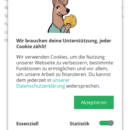
Wahlentscheidungen der jungen Generation gibt – die
Social Media Präsenz scheint eine Rolle zu spielen. Das
haben einige der Parteien verstanden. AfD und Die
Linke verzeichnen die meisten Follower:innen auf
Instagram und TikTok.
Wir brauchen deine Unterstützung, jeder
Cookie zählt!
Wir verwenden Cookies, um die Nutzung
unserer Webseite zu verbessern, bestimmte
Funktionen zu ermöglichen und vor allem,
um unsere Arbeit zu finanzieren. Du kannst
dem jederzeit in
unserer
Datenschutzerklärung
widersprechen.
Akzeptieren
Essenziell
Statistik