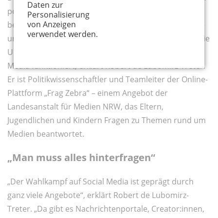
Daten zur
politischen Themen eine enorme Rolle spielt,
Personalisierung
von Anzeigen
bestätigen auch die Jugendlichen. Instagram, Youtube
verwendet werden.
und TikTok sind für sie ebenso Informationsquellen wie
Unterhaltungsplattformen. Wie Wahlkampf auf Social
Media funktioniert, erklärt Robert de Lubomirz-Treter.
Er ist Politikwissenschaftler und Teamleiter der Online-
Plattform „Frag Zebra“ – einem Angebot der
Landesanstalt für Medien NRW, das Eltern,
Jugendlichen und Kindern Fragen zu Themen rund um
Medien beantwortet.
„Man muss alles hinterfragen“
„Der Wahlkampf auf Social Media ist geprägt durch
ganz viele Angebote“, erklärt Robert de Lubomirz-
Treter. „Da gibt es Nachrichtenportale, Creator:innen,