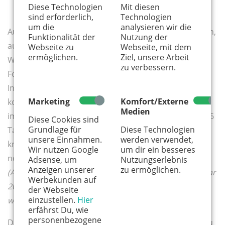
Diese Technologien
Mit diesen
sind erforderlich,
Technologien
um die
analysieren wir die
Auf TikTok folgen der AfD über 560 Tausend Menschen,
Funktionalität der
Nutzung der
auf Instagram 310 Tausend. Spitzenkandidatin Alice
Webseite zu
Webseite, mit dem
ermöglichen.
Ziel, unsere Arbeit
Weidel versammelt nochmals über 935 Tausend
zu verbessern.
Follower:innen auf TikTok und 530 Tausend auf
Instagram. Damit kann keine der anderen Parteien
Marketing
Komfort/Externe
konkurrieren. Der Linken folgen auf Instagram
Medien
immerhin 432 Tausend Menschen, auf TikTok über 386
Diese Cookies sind
Grundlage für
Diese Technologien
Tausend. Spitzenkandidatin Heidi Reichinnek zählt
unsere Einnahmen.
werden verwendet,
knapp 590 Tausend Follower:innen auf Tiktok und
Wir nutzen Google
um dir ein besseres
nochmals 566 Tausend auf Instagram.
Adsense, um
Nutzungserlebnis
Anzeigen unserer
zu ermöglichen.
(Anm. d. Red. – Diese Zahlen stammen vom 26. Februar
Werbekunden auf
2025 – dem Zeitpunkt, an dem dieser Artikel verfasst
der Webseite
einzustellen.
Hier
wurde.)
erfährst Du, wie
personenbezogene
Dass Social Media bei der Informationsbeschaffung zu