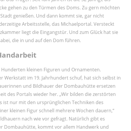
licke gehen zu den Türmen des Doms. Zu gern möchten
e Stadt genießen. Und dann kommt sie, gar nicht
rzeitige Arbeitsstelle, das Michaelportal. Versteckt
zkammer liegt die Eingangstür. Und zum Glück hat sie
dabei, die in und auf den Dom führen.
 Handarbeit
us Hunderten kleinen Figuren und Ornamenten.
 Werkstatt im 19. Jahrhundert schuf, hat sich selbst in
ldhauerinnen und Bildhauer der Dombauhütte ersetzen
it des Portals wieder her. „Wir bilden die zerstörten
s ist nur mit den ursprünglichen Techniken des
iner kleinen Figur schnell mehrere Wochen dauern,“
ildhauern nach wie vor gefragt. Natürlich gibt es
einer Dombauhütte, kommt vor allem Handwerk und