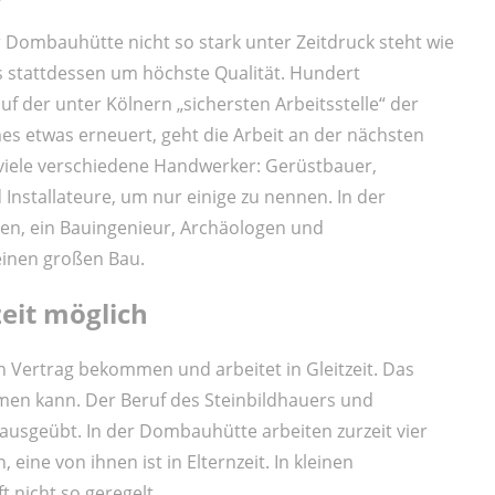
er Dombauhütte nicht so stark unter Zeitdruck steht wie
s stattdessen um höchste Qualität. Hundert
uf der unter Kölnern „sichersten Arbeitsstelle“ der
es etwas erneuert, geht die Arbeit an der nächsten
 viele verschiedene Handwerker: Gerüstbauer,
Installateure, um nur einige zu nennen. In der
en, ein Bauingenieur, Archäologen und
 einen großen Bau.
zeit möglich
n Vertrag bekommen und arbeitet in Gleitzeit. Das
mmen kann. Der Beruf des Steinbildhauers und
usgeübt. In der Dombauhütte arbeiten zurzeit vier
ine von ihnen ist in Elternzeit. In kleinen
t nicht so geregelt.