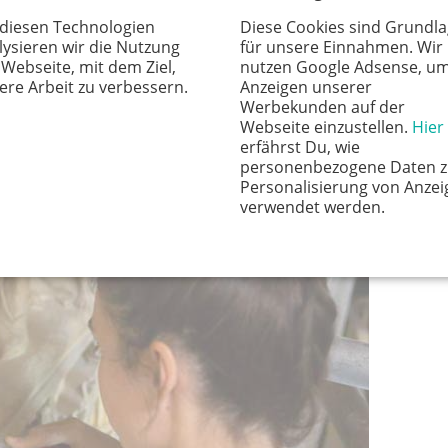
 diesen Technologien
Diese Cookies sind Grundl
et den weichen Kalkstein. „Das ist eine kleine Vierung,
lysieren wir die Nutzung
für unsere Einnahmen. Wir
 Webseite, mit dem Ziel,
nutzen Google Adsense, u
eite ich direkt hier vor Ort und passe sie ein. Zumeist
ere Arbeit zu verbessern.
Anzeigen unserer
 Abgüsse der beschädigten Elemente aus Gips und
Werbekunden auf der
Webseite einzustellen.
Hier
odelle, die wir dann in unserer Werkstatt in Stein
erfährst Du, wie
dass wir die Originalmodelle aus dem 19. Jahrhundert
personenbezogene Daten z
m der Fall.“
Personalisierung von Anzei
verwendet werden.