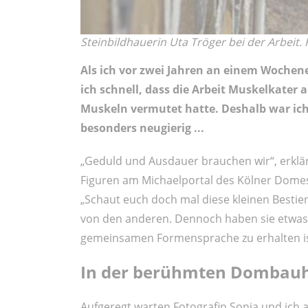
Steinbildhauerin Uta Tröger bei der Arbeit.
Als ich vor zwei Jahren an einem Woche
ich schnell, dass die Arbeit Muskelkater 
Muskeln vermutet hatte. Deshalb war ich
besonders neugierig ...
„Geduld und Ausdauer brauchen wir“, erklärt
Figuren am Michaelportal des Kölner Domes,
„Schaut euch doch mal diese kleinen Bestien
von den anderen. Dennoch haben sie etwas Ei
gemeinsamen Formensprache zu erhalten is
In der berühmten Dombauh
Aufgeregt warten Fotografin Sonja und ich auf