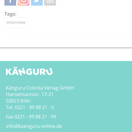
teilen
teilen
twittern
weiterleiten
Tags:
Interview
Känguru Colonia Verlag GmbH
Hansemannstr. 17-21
50823 Köln
Tel. 0221 - 99 88 21 - 0
Fax 0221 - 99 88 21 - 99
info@kaenguru-online.de