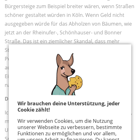
Bürgersteige zum Beispiel breiter wären, wenn Straßen
schöner gestaltet würden in Köln. Wenn Geld nicht
ausgegeben würde für das Abholzen von Bäumen, wie
jetzt an der Rheinufer-, Schönhauser- und Bonner
Straße. Das ist ein ziemlicher Skandal, dass mehr
Straßen gebaut werden. Man muss den öffentlichen
Personennahverkehr und den Fahrradverkehr
ausbauen. Immer mal nach Skandinavien gucken!
Einfach mal die Kölner Verkehrsplaner nehmen und
nach Skandinavien schicken!
Dein Tipp für Familienausflüge
Wir brauchen deine Unterstützung, jeder
Cookie zählt!
Ich finde eigentlich alles am Rhein gut. Ich finde es toll,
Wir verwenden Cookies, um die Nutzung
mit der Bahn am Rhein entlang zu fahren, also vom
unserer Webseite zu verbessern, bestimmte
Ubierring aus einfach gen Süden. Das macht großen
Funktionen zu ermöglichen und vor allem,
Spaß. Ich finde viele Parks in Köln gut angelegt. Aber
um unsere Arbeit zu finanzieren. Du kannst