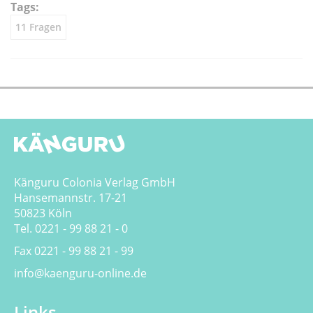
teilen
teilen
twittern
weiterleiten
Tags:
11 Fragen
Känguru Colonia Verlag GmbH
Hansemannstr. 17-21
50823 Köln
Tel. 0221 - 99 88 21 - 0
Fax 0221 - 99 88 21 - 99
info@kaenguru-online.de
Links