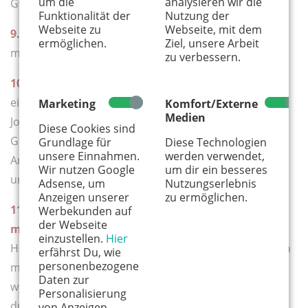
um die
analysieren wir die
Gwisdek.
Funktionalität der
Nutzung der
Webseite zu
Webseite, mit dem
9. Mein Kind schläft ...
ermöglichen.
Ziel, unsere Arbeit
meistens mit Händen nach oben gestreckt - so süß!
zu verbessern.
10. Beruf und Kind – das ist ...
eine Zeitmanagement-Herausforderung! Da wir beide
Marketing
Komfort/Externe
Medien
Job-bedingt wenig Routine haben, können wir zum
Diese Cookies sind
Glück beide super viel Zeit mit Nalu verbringen.
Grundlage für
Diese Technologien
unsere Einnahmen.
werden verwendet,
Andererseits ist es manchmal auch schwer, mit
Wir nutzen Google
um dir ein besseres
unseren Projekten hinterher zu kommen.
Adsense, um
Nutzungserlebnis
Anzeigen unserer
zu ermöglichen.
11. Kinderfreies Wochenende! Was machst du /
Werbekunden auf
der Webseite
macht ihr am liebsten?
einzustellen.
Hier
Hatten wir bis jetzt noch nicht. Aber vor allem freu' ich
erfährst Du, wie
personenbezogene
mich auf durchgeschlafene Nächte. Oder doch mal
Daten zur
wieder eine durchgetanzte Nacht und ein
Personalisierung
durchgeschlafener Tag?
von Anzeigen