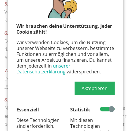
5. Das letzte Mal haben wir so richtig gelacht ...
Vorhin, als Nalu sich unter einer gemeinen
Kitzelattacke befand!
Wir brauchen deine Unterstützung, jeder
Cookie zählt!
6. Unser Abendritual ...
Den Kleinen mit viel Kuscheln ins Bett bringen, und
Wir verwenden Cookies, um die Nutzung
unserer Webseite zu verbessern, bestimmte
dann heißt es für uns beide gerade meist, die späten
Funktionen zu ermöglichen und vor allem,
Abendstunden noch für Arbeit zu nutzen.
um unsere Arbeit zu finanzieren. Du kannst
dem jederzeit in
unserer
7. Zurzeit spielen wir am liebsten ...
Datenschutzerklärung
widersprechen.
Dead Man's Draw. Wurde uns wärmstens vom
„Spielbrett" empfohlen und wir lieben es.
Akzeptieren
8. Unser Lieblingsbuch ...
Noch ist Nalu nicht so picky was die Bücher angeht, die
Essenziell
Statistik
er vorgelesen bekommt. Das letzte Buch, das mich sehr
Diese Technologien
Mit diesen
begeistert hat, war „Der unsichtbare Apfel" von Robert
sind erforderlich,
Technologien