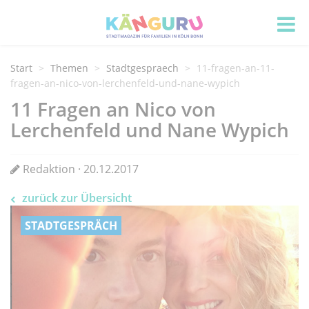
Start
Themen
Stadtgespraech
11-fragen-an-11-
fragen-an-nico-von-lerchenfeld-und-nane-wypich
11 Fragen an Nico von
Lerchenfeld und Nane Wypich
Redaktion · 20.12.2017
zurück zur Übersicht
STADTGESPRÄCH