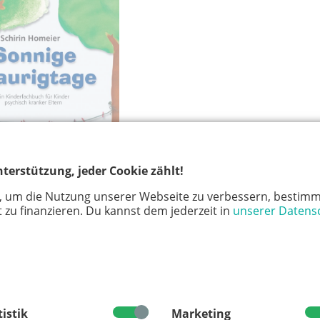
terstützung, jeder Cookie zählt!
, um die Nutzung unserer Webseite zu verbessern, bestimm
 zu finanzieren. Du kannst dem jederzeit in
unserer Datens
“, an denen sie und Mama lesend und kuschelnd
 glücklich sind. Doch Mama hat auch ihre
 niedergeschlagen ist, dass sie nicht einmal an die Tür
tistik
Marketing
na immer um alles kümmern: um das Einkaufen,