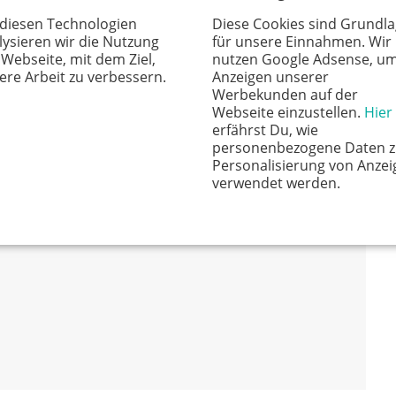
 diesen Technologien
Diese Cookies sind Grundl
lysieren wir die Nutzung
für unsere Einnahmen. Wir
ge Thematik psychischer Erkrankungen für Kinder gut
 Webseite, mit dem Ziel,
nutzen Google Adsense, u
e Sprache als auch durch die ansprechenden, in einem
ere Arbeit zu verbessern.
Anzeigen unserer
Werbekunden auf der
arüber hinaus hat das Buch einen interaktiven
Webseite einzustellen.
Hier
lder zum Ausfüllen, und lädt so dazu ein, einmal in sich
erfährst Du, wie
weise anzunähern. Besonders hilfreich ist der im
personenbezogene Daten z
Personalisierung von Anzei
Eltern zahlreiche Hilfestellungen für den Umgang mit
verwendet werden.