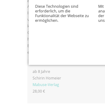
Aufräumen, Kochen – und auch um Mama.
Diese Technologien sind
Mit
erforderlich, um die
ana
In Schirin Homeiers Buch wird die schwieri
Funktionalität der Webseite zu
der
verständlich erklärt, sowohl durch die klar
ermöglichen.
uns
kindlichen Stil gehaltenen Illustrationen. D
Charakter, beispielsweise durch freie Textfe
hineinzuhorchen und sich dem Thema schritt
Buch enthaltene Ratgeber, der Kindern und 
einer entsprechenden Erkrankung gibt.
ab 8 Jahre
Schirin Homeier
Mabuse-Verlag
28,00 €