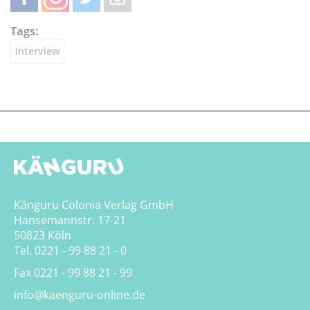
teilen
teilen
twittern
weiterleiten
Tags:
Interview
Känguru Colonia Verlag GmbH
Hansemannstr. 17-21
50823 Köln
Tel. 0221 - 99 88 21 - 0
Fax 0221 - 99 88 21 - 99
info@kaenguru-online.de