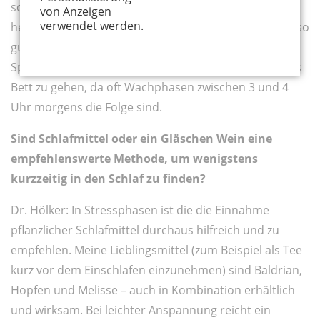
sollte für sich den optimalen Zu-Bett-Geh-Zeitpunkt
von Anzeigen
verwendet werden.
herausfinden und sich in Phasen unruhigen Schlafes so
gut es geht daran halten. Meistens nützt es einem
Spätschläfer nichts, schon zwischen 22 und 23 Uhr ins
Bett zu gehen, da oft Wachphasen zwischen 3 und 4
Uhr morgens die Folge sind.
Sind Schlafmittel oder ein Gläschen Wein eine
empfehlenswerte Methode, um wenigstens
kurzzeitig in den Schlaf zu finden?
Dr. Hölker: In Stressphasen ist die die Einnahme
pflanzlicher Schlafmittel durchaus hilfreich und zu
empfehlen. Meine Lieblingsmittel (zum Beispiel als Tee
kurz vor dem Einschlafen einzunehmen) sind Baldrian,
Hopfen und Melisse – auch in Kombination erhältlich
und wirksam. Bei leichter Anspannung reicht ein