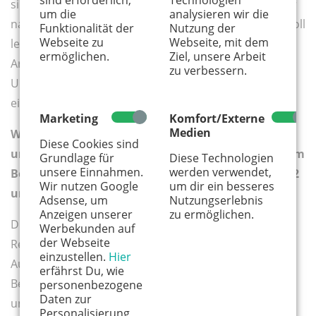
sind erforderlich,
Technologien
sind. Spätschläfer gehen zum Beispiel erst um ein Uhr
um die
analysieren wir die
nachts ins Bett und sind erst ab halb zehn morgens voll
Funktionalität der
Nutzung der
Webseite zu
Webseite, mit dem
leistungsfähig. Die Nutzung der „Gleitzeit“ am
ermöglichen.
Ziel, unsere Arbeit
Arbeitsplatz ist daher sehr sinnvoll. Eine dauerhafte
zu verbessern.
Umprogrammierung von Eule zu Lerche gelingt nur
einem geringen Anteil der Spätschläfer.
Marketing
Komfort/Externe
Medien
Wäre es Ihrer Beobachtung nach sinnvoll, Körper
Diese Cookies sind
und Geist zu festgelegten Zeiten – der Ayurveda zum
Grundlage für
Diese Technologien
unsere Einnahmen.
werden verwendet,
Beispiel spricht hier von dem Zeitraum zwischen 22
Wir nutzen Google
um dir ein besseres
und 3 Uhr – Ruhe zu verabreichen?
Adsense, um
Nutzungserlebnis
Anzeigen unserer
zu ermöglichen.
Dr. Hölker: Der Schlaf ist ein Gewohnheitstier.
Werbekunden auf
der Webseite
Regelmäßige Zu-Bett-Geh-Zeiten, regelmäßige
einzustellen.
Hier
Aufstehzeiten, regelmäßige Mahlzeiten und
erfährst Du, wie
Bewegungsphasen werden vom Gehirn gespeichert
personenbezogene
Daten zur
und wirken sich günstig auf den Schlaf aus. Jede(r)
Personalisierung