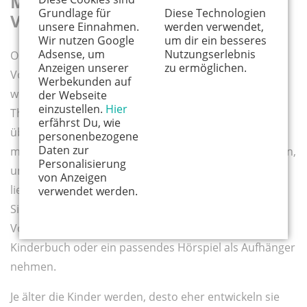
Mit Kindern über
Grundlage für
Diese Technologien
Vorsorgesprechen
unsere Einnahmen.
werden verwendet,
Wir nutzen Google
um dir ein besseres
Adsense, um
Nutzungserlebnis
Ob und wie ausführlich man mit einem Kind über
Anzeigen unserer
zu ermöglichen.
Vorsorge spricht, hängt vom Alter ab und auch ein
Werbekunden auf
wenig vom Kind selbst. Bis zur Grundschule wird das
der Webseite
einzustellen.
Hier
Thema für die meisten zu abstrakt sein, um es
erfährst Du, wie
überhaupt zu verstehen. Aber auch an ein Gespräch
personenbezogene
Daten zur
mit älteren Kindern sollten Eltern sensibel herangehen,
Personalisierung
um keine Ängste zu schüren. Dazu gehört eine
von Anzeigen
liebevolle, kindgerechte Sprache, die das Thema
verwendet werden.
Sicherheit, Schutz und Wohlbefinden in den
Vordergrund rückt. Vielleicht kann man auch ein
Kinderbuch oder ein passendes Hörspiel als Aufhänger
nehmen.
Je älter die Kinder werden, desto eher entwickeln sie