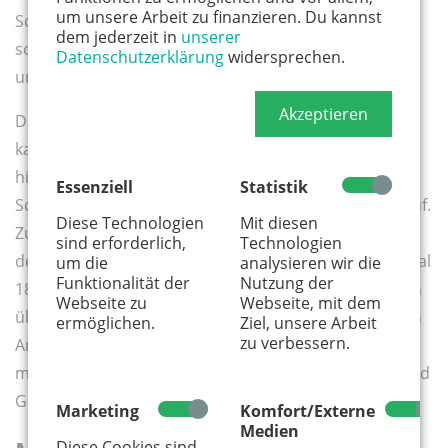
um unsere Arbeit zu finanzieren. Du kannst
Schwester Lena Meier, geboren am ..., wohnhaft in ...,
dem jederzeit in
unserer
soll im Falle meines Todes die Vormundschaft für
Datenschutzerklärung
widersprechen.
unseren Sohn überneh- men‘.
Akzeptieren
Damit das Testament nach dem Tod auffindbar ist,
kann man es bei einem Anwalt oder einer Notarin
hinterlegen. Auch Nachlassgerichte bewahren das
Essenziell
Statistik
Schriftstück für eine einmalige Gebühr von 75 Euro auf.
Diese Technologien
Mit diesen
Zusätzlich muss es im Zentralen Testamentsregister
sind erforderlich,
Technologien
der Bundesnotarkammer erfasst werden, was nochmal
um die
analysieren wir die
Funktionalität der
Nutzung der
18 Euro kostet. Das zuständige Amtsgericht kann man
Webseite zu
Webseite, mit dem
über die Seite „gerichtsstand.net“ ermitteln und einen
ermöglichen.
Ziel, unsere Arbeit
zu verbessern.
Antrag auf Hinterlegung stellen. Zum Termin muss
man neben dem Testament auch Personalausweis und
Geburtsurkunde mitbringen.
Marketing
Komfort/Externe
Medien
Diese Cookies sind