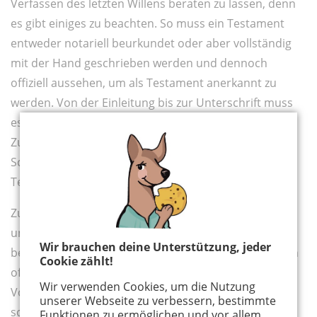
Verfassen des letzten Willens beraten zu lassen, denn
es gibt einiges zu beachten. So muss ein Testament
entweder notariell beurkundet oder aber vollständig
mit der Hand geschrieben werden und dennoch
offiziell aussehen, um als Testament anerkannt zu
werden. Von der Einleitung bis zur Unterschrift muss
es lesbar und mit Ort und Datum versehen sein.
Zudem gehören alle Punkte hinein, die dem
Schreibenden – oder im Falle eines gemeinsamen
Testamentes beiden – wichtig sind.
Zum Beispiel Namen der Erben samt Geburtsdatum
und Anschrift, eine Vermögensaufstellung und
Wir brauchen deine Unterstützung, jeder
besondere Wünsche oder Auflagen. Wichtig sind auch
Cookie zählt!
offizielle Formulierungen. Geht es um die
Wir verwenden Cookies, um die Nutzung
Vormundschaft, schreibt man also nicht ‚Tante Lena
unserer Webseite zu verbessern, bestimmte
soll sich um das Kind kümmern‘, sondern ‚Meine
Funktionen zu ermöglichen und vor allem,