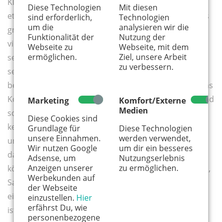
Kleineren können das Mehl in die Schüssel löffeln, die
Diese Technologien
Mit diesen
etwas Größeren können die Eier aufschlagen, und das
sind erforderlich,
Technologien
um die
analysieren wir die
größte Kind kann den Teig zusammen rühren und ihn
Funktionalität der
Nutzung der
vielleicht schon in die Pfanne geben. Jedes Kind sollte
Webseite zu
Webseite, mit dem
ermöglichen.
Ziel, unsere Arbeit
seine Aufgaben haben und diese Aufgabe dann auch
zu verbessern.
selbst ausführen können. Das Allerwichtigste –
besonders mit mehreren Kindern – ist, sich Zeit für das
Kochen zu nehmen und Ruhe zu bewahren. Es darf und
Marketing
Komfort/Externe
Medien
soll länger dauern als allein zu kochen: Die Kinder
Diese Cookies sind
kennen die Arbeitsschritte noch nicht. Eltern wollen
Grundlage für
Diese Technologien
unsere Einnahmen.
werden verwendet,
und sollten dabei viel erklären – für das Lernerlebnis,
Wir nutzen Google
um dir ein besseres
das Kinder haben, wenn sie in der Küche mitmachen
Adsense, um
Nutzungserlebnis
Anzeigen unserer
zu ermöglichen.
können. Die Kinder sollten die Möglichkeit bekommen,
Werbekunden auf
Sachen auszuprobieren, zu kosten und etwas nach
der Webseite
eigenen Vorstellungen zu schneiden. Wenn absehbar
einzustellen.
Hier
erfährst Du, wie
ist, dass die Zeit knapp ist, würde ich für das
personenbezogene