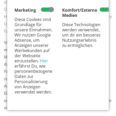
sie mit dem Bollerwagen von Tür zu Tür gezogen sind.
Oder die Lehrerinnen und Lehrer, die ihr eigenes
Marketing
Komfort/Externe
Medien
Handeln in der Krise immer wieder hinterfragt und ihre
Diese Cookies sind
Unterrichtsmethoden wieder und wieder angepasst
Grundlage für
Diese Technologien
unsere Einnahmen.
werden verwendet,
haben, um immer besser zu werden.
Wir nutzen Google
um dir ein besseres
Adsense, um
Nutzungserlebnis
Vor allem in jungen Unternehmen / Start-Ups
Anzeigen unserer
zu ermöglichen.
werden Veränderungsprozesse oft mit agilen
Werbekunden auf
der Webseite
Methoden vorangetrieben. Die zeichnen sich
einzustellen.
Hier
dadurch aus, dass Planungs- und
erfährst Du, wie
personenbezogene
Führungsintensität zurückgefahren werden
Daten zur
zugunsten schneller Umsetzung, hoher
Personalisierung
Anpassungsfähigkeit und großer
von Anzeigen
verwendet werden.
Eigenverantwortlichkeit. Man probiert aus,
sammelt Erfahrungen und bessert dann nach. Kann
so etwas in Schulen funktionieren?