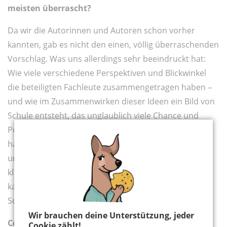
meisten überrascht?
Da wir die Autorinnen und Autoren schon vorher
kannten, gab es nicht den einen, völlig überraschenden
Vorschlag. Was uns allerdings sehr beeindruckt hat:
Wie viele verschiedene Perspektiven und Blickwinkel
die beteiligten Fachleute zusammengetragen haben –
und wie im Zusammenwirken dieser Ideen ein Bild von
Schule entsteht, das unglaublich viele Chance und
Potenziale zeigt. Beim Lesen dieser tollen Beiträge
haben wir die Kraft gespürt, die in diesen vielen Ideen
und Vorschlägen steckt. Und die jeder und jede in
kleinen Schritten sofort übernehmen und umsetzen
kann, ohne vorher auf eine Anweisung des
Schulministeriums zu warten.
Wir brauchen deine Unterstützung, jeder
Corona hat die Schulen dazu gezwungen, sich
Cookie zählt!