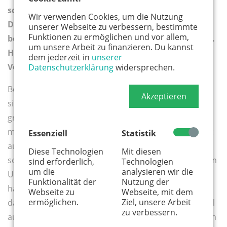
schnell auf immer neue Situationen einzustellen.
Wir verwenden Cookies, um die Nutzung
Das System Schule ist aber eigentlich nicht
unserer Webseite zu verbessern, bestimmte
Funktionen zu ermöglichen und vor allem,
besonders flexibel und schnell schon mal gar nicht.
um unsere Arbeit zu finanzieren. Du kannst
Haben Sie ein Beispiel, wo Anpassung /
dem jederzeit in
unserer
Veränderung besonders gut gelungen ist?
Datenschutzerklärung
widersprechen.
Besonders beeindruckt haben uns Akteur*innen, die
Akzeptieren
sich in der Krise mit großer Lust auf Neues und mit
großem Engagement gesagt haben: Lasst uns einfach
mal loslegen. Das waren Schulleitungen, die nicht erst
Essenziell
Statistik
auf eine Order aus Düsseldorf gewartet haben,
Diese Technologien
Mit diesen
sondern zum Beispiel Micro-Fortbildungen in digitalem
sind erforderlich,
Technologien
um die
analysieren wir die
Unterrichten für das gesamte Kollegium organisiert
Funktionalität der
Nutzung der
haben. Oder Lehrkräfte, die mit viel Ideenreichtum
Webseite zu
Webseite, mit dem
ermöglichen.
Ziel, unsere Arbeit
dafür sorgten, dass das benötigte Unterrichtsmaterial
zu verbessern.
auch wirklich bei allen Kindern ankam – zur Not, indem