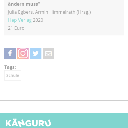
ändern muss“
Julia Egbers, Armin Himmelrath (Hrsg.)
Hep Verlag
2020
21 Euro
teilen
teilen
twittern
weiterleiten
Tags:
Schule