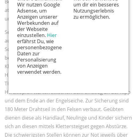
Bergwanderern spektakuläre Routen und
Wir nutzen Google
um dir ein besseres
atemberaubende Ausblicke in ansonsten
Adsense, um
Nutzungserlebnis
Anzeigen unserer
zu ermöglichen.
unzugänglichen Welten aus Fels und Stein.
Werbekunden auf
der Webseite
Seit Sommer 2006 gibt es einen solchen Klettersteig
einzustellen.
Hier
auch am Mittelrhein. Er führt bei Boppard durch die
erfährst Du, wie
personenbezogene
Schieferfelsen oberhalb der Weinberge und der
Daten zur
berühmten Rheinschleife. Insgesamt elf
Personalisierung
von Anzeigen
Kletterpassagen an steilen Felswänden, 300
verwendet werden.
Höhenmeter, 10 Leitern, 130 Trittbügel, herrliche
Tiefblicke und vor allem bei Anfängern ziemlich viel
Herzklopfen warten zwischen dem Einstieg an der Ripp
und dem Ende an der Engelseiche. Zur Sicherung sind
180 Meter Drahtseil in den Felsen verbaut. Geübten
dienen diese als Handlauf, Neulinge und Kinder sichern
sich an diesen mittels Klettersteigset gegen Abstürze.
Die schwierigsten Stellen können zur Not jeweils über