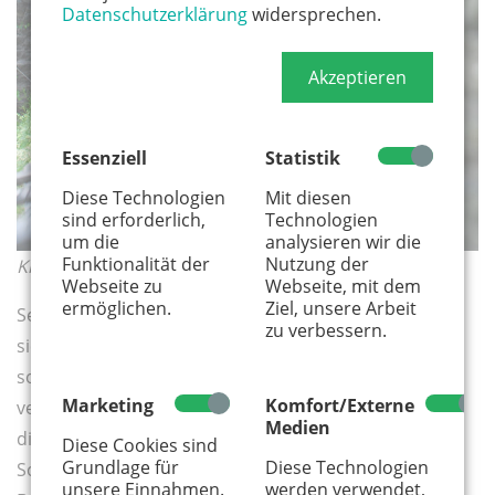
Datenschutzerklärung
widersprechen.
Akzeptieren
Essenziell
Statistik
Diese Technologien
Mit diesen
sind erforderlich,
Technologien
um die
analysieren wir die
Funktionalität der
Nutzung der
Klettersteig bei Boppard am Mittelrhein
Webseite zu
Webseite, mit dem
ermöglichen.
Ziel, unsere Arbeit
Sehr besonders ist bei Tour Nummer drei der Weg an
zu verbessern.
sich. Es ist die einzige Via Ferrata des Rheinlands, ja
sogar nördlich der Alpen. Den Begriff Via Ferrata
Marketing
Komfort/Externe
verbindet man eigentlich mit den Dolomiten. Dort
Medien
dienten die eisernen Steige im 1. Weltkrieg den
Diese Cookies sind
Grundlage für
Diese Technologien
Soldaten als Nachschubwege. Heute eröffnen sie
unsere Einnahmen.
werden verwendet,