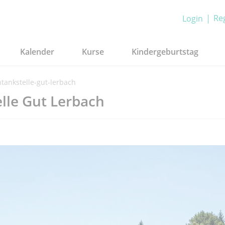
Reg
Login
Kalender
Kurse
Kindergeburtstag
htankstelle-gut-lerbach
elle Gut Lerbach