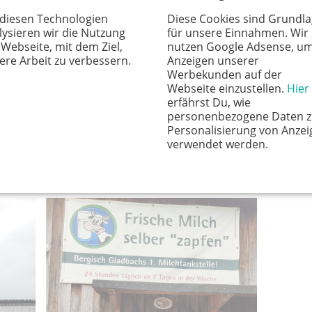
en Münzen in den Schlitz geworfen und wird eine
 diesen Technologien
Diese Cookies sind Grundl
f den „Milchknopf“ gedrückt wird, läuft die Milch in
lysieren wir die Nutzung
für unsere Einnahmen. Wir
 wie das Geld an der Anzeige weniger wird – quasi wie
 Webseite, mit dem Ziel,
nutzen Google Adsense, u
d auch kaum einen Erwachsenen), das nicht von dieser
ere Arbeit zu verbessern.
Anzeigen unserer
Werbekunden auf der
h gefiltert und gekühlt. Ansonsten bleibt sie
Webseite einzustellen.
Hier
lt. Die Milch ist als Rohmilch ausgezeichnet und darf
erfährst Du, wie
personenbezogene Daten z
. Es bleibt jedem selber überlassen, die Milch roh zu
Personalisierung von Anzei
h abkochen).
verwendet werden.
e