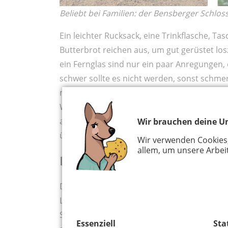
Beliebt bei Familien: der Bensberger Schlo
Ein leichter Rucksack, eine Trinkflasche, Tasc
Butterbrot reichen aus, um gut gerüstet l
ein Fernglas sind nur ein paar Anregungen,
schwer sollte es nicht werden, sonst schm
mehr. Mein Tipp: Erwachsene sollten nie me
Wir nehmen auf unseren Ausflug zur Milchta
ausreichend Rohmilch einzudecken. Daraus s
Wir brauchen deine Un
über dem Feuer gebrutzelt wird. Leere Fla
Wir verwenden Cookies
allem, um unsere Arbeit
Die Milchtankstelle Gut Le
Die Milchtankstelle befindet sich zwische
Lerbacher Wald. Besitzer Michael van Elst w
Stunden-Milchtankstelle. Hier kann man fr
Essenziell
Sta