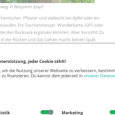
ssweg © Benjamin Stapf
hentücher, Pflaster und vielleicht ein Apfel oder ein
oszulaufen. Ein Taschenmesser, Wanderkarte, GPS oder
 die den Rucksack ergänzen könnten. Aber Vorsicht! Zu
erzt der Rücken und das Gehen macht keinen Spaß
hr als 25 Prozent des eigenen Körpergewichtes tragen.
nkstelle noch leere Flaschen mit, um uns mit
tellen wir später im Camp eine Art Bratkäse her, der
terstützung, jeder Cookie zählt!
schen kann man auch an der Milchtankstelle erwerben.
, um die Nutzung unserer Webseite zu verbessern, bestimm
 zu finanzieren. Du kannst dem jederzeit in
unserer Datens
rbach
n unserem Naturfreundehaus und Schloss Lerbach am
ar der erste Landwirt Bergisch Gladbachs mit einer 24-
ische Kuhmilch an einem Automaten erwerben. Je
tistik
Marketing