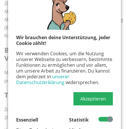
Zwischen 12.00 und 13.00 Uhr machen wir eine
Mittagspause, bei der die Kinder ein warmes
Mittagsessen am Nordfeld bekommen. Die Anmeldung
(8.30-10.00) sowie die Abholung (15.00-16.00) der
Kinder findet am Nordfeld statt.
Wir brauchen deine Unterstützung, jeder
Cookie zählt!
Beschreibung des
Wir verwenden Cookies, um die Nutzung
Veranstaltungsortes
unserer Webseite zu verbessern, bestimmte
Funktionen zu ermöglichen und vor allem,
um unsere Arbeit zu finanzieren. Du kannst
Mit dem Kunstrasenplatz am Nordfeld haben wir die
dem jederzeit in
unserer
perfekte Anlage mitten im Grünen.
Datenschutzerklärung
widersprechen.
Termine und Kosten
Akzeptieren
Zeitraum: Mo, 31. August, 8:30 Uhr - Di, 1. September
2026, 16:00 Uhr
Essenziell
Statistik