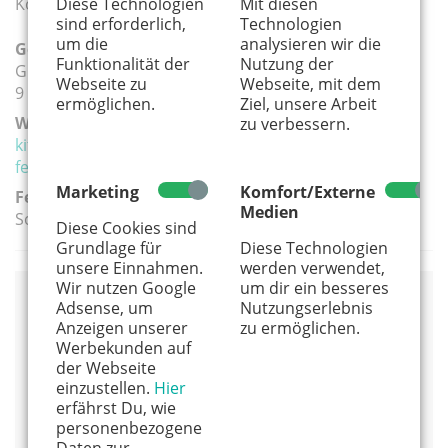
Diese Technologien
Mit diesen
Kosten: 80€
sind erforderlich,
Technologien
um die
analysieren wir die
Geeignete Altersgruppe(n):
Funktionalität der
Nutzung der
Grundschule
Webseite zu
Webseite, mit dem
9 - 12 Jahre
ermöglichen.
Ziel, unsere Arbeit
Weiterführender Link:
zu verbessern.
kitts-ev.de/index.php/feriencamps/anmeldung-
feriencamps/
Marketing
Komfort/Externe
Ferien:
Medien
Sommerferien
Diese Cookies sind
Grundlage für
Diese Technologien
unsere Einnahmen.
werden verwendet,
Wir nutzen Google
um dir ein besseres
Adsense, um
Nutzungserlebnis
Veranstaltungsort
Anzeigen unserer
zu ermöglichen.
Werbekunden auf
Am Nordfeld
der Webseite
Walter-Binder-Weg 2
einzustellen.
Hier
50933 Köln
erfährst Du, wie
0221 - 98 74 21 39
personenbezogene
Daten zur