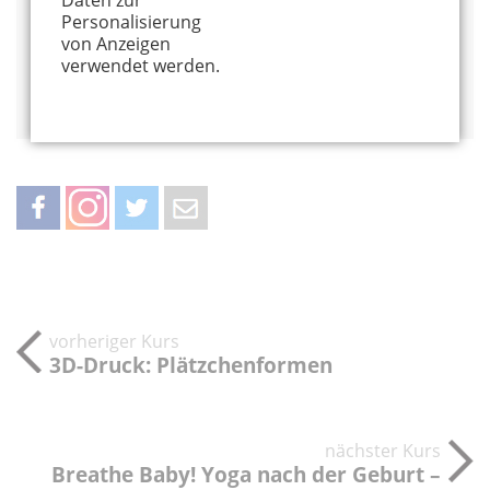
Alles von diesem Anbieter anzeigen
Personalisierung
Info und Anmeldung
von Anzeigen
verwendet werden.
Auf Google Maps anzeigen
teilen
teilen
twittern
weiterleiten
vorheriger Kurs
3D-Druck: Plätzchenformen
nächster Kurs
Breathe Baby! Yoga nach der Geburt –