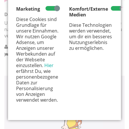
Marketing
Komfort/Externe
Das erste Jahr - Babykurse bei Tante Astrid e.V.
Medien
Diese Cookies sind
Unseren Babykurs kannst Du ab der 6ten/8ten Woche
Grundlage für
Diese Technologien
nach der Geburt starten. Die Kurse finden montags zu
unsere Einnahmen.
werden verwendet,
verschiedenen Zeiten statt.
Wir nutzen Google
um dir ein besseres
Adsense, um
Nutzungserlebnis
Tante Astrid e.V.
Anzeigen unserer
zu ermöglichen.
Werbekunden auf
Köln
der Webseite
einzustellen.
Hier
erfährst Du, wie
personenbezogene
Daten zur
BABY
Personalisierung
von Anzeigen
verwendet werden.