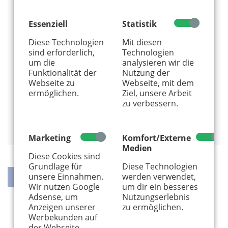
Veranstaltungsort
Essenziell
Statistik
Tante Astrid e.V.
Diese Technologien
Mit diesen
Vogelsangerstraße 282
sind erforderlich,
Technologien
50825 Köln
um die
analysieren wir die
0221 - 22 20 02 10
Funktionalität der
Nutzung der
Alles von diesem Anbieter anzeigen
Webseite zu
Webseite, mit dem
ermöglichen.
Ziel, unsere Arbeit
Info und Anmeldung
zu verbessern.
Auf Google Maps anzeigen
Marketing
Komfort/Externe
Medien
Diese Cookies sind
Grundlage für
Diese Technologien
unsere Einnahmen.
werden verwendet,
Wir nutzen Google
um dir ein besseres
Adsense, um
Nutzungserlebnis
teilen
teilen
twittern
weiterleiten
Anzeigen unserer
zu ermöglichen.
Werbekunden auf
der Webseite