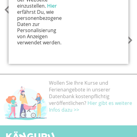
einzustellen.
Hier
vorheriger Kurs
erfährst Du, wie
Windelfrei bei Tante Astrid e.V.
personenbezogene
Daten zur
Personalisierung
von Anzeigen
nächster Kurs
verwendet werden.
RückenFit Prävention für Schwangere
bei Tante Astrid e.V.
Wollen Sie Ihre Kurse und
Ferienangebote in unserer
Datenbank kostenpflichtig
veröffentlichen?
Hier gibt es weitere
Infos dazu >>