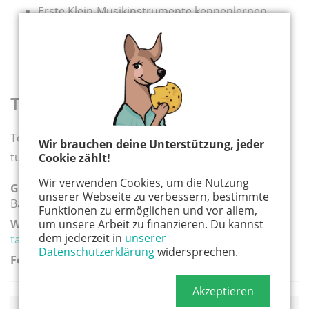
Erste Klein-Musikinstrumente kennenlernen
Klanghölzer, Rasseln & vieles mehr
Förderung des Sprech- und Hörverhaltens
Erlernen von Wiegenliedern, Kinderliedern
Termine und Kosten
Termin und Buchung: tante-astrid.de/musik-und-
Wir brauchen deine Unterstützung, jeder
turnkurse/
Cookie zählt!
Wir verwenden Cookies, um die Nutzung
Geeignete Altersgruppe(n):
unserer Webseite zu verbessern, bestimmte
Baby / Kleinkind
Funktionen zu ermöglichen und vor allem,
Weiterführender Link:
um unsere Arbeit zu finanzieren. Du kannst
dem jederzeit in
unserer
tante-astrid.de/musik-und-turnkurse/
Datenschutzerklärung
widersprechen.
Ferien:
Akzeptieren