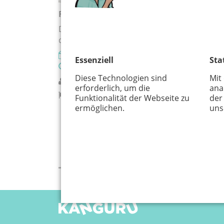
Flohmarkt
Der Flohmarkt in der Rheinaue gilt als einer
der größten Flohmärkte in Deutschland
15.08.2026
Essenziell
Sta
08:00 - 18:00 Uhr
Diese Technologien sind
Mit
Bonner Rheinaue
erforderlich, um die
ana
Bonn
Funktionalität der Webseite zu
der
ermöglichen.
uns