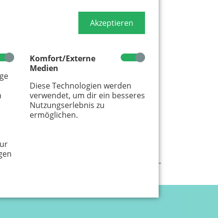
t
Akzeptieren
rkt in der Rheinaue gilt als einer
en Flohmärkte in Deutschland
026
Komfort/Externe
18:00 Uhr
Medien
age
Rheinaue
Diese Technologien werden
m
verwendet, um dir ein besseres
Nutzungserlebnis zu
ermöglichen.
ur
gen